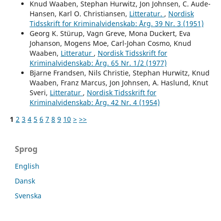
Knud Waaben, Stephan Hurwitz, Jon Johnsen, C. Aude-
Hansen, Karl O. Christiansen,
Litteratur.
,
Nordisk
Tidsskrift for Kriminalvidenskab: Årg. 39 Nr. 3 (1951)
Georg K. Stürup, Vagn Greve, Mona Duckert, Eva
Johanson, Mogens Moe, Carl-Johan Cosmo, Knud
Waaben,
Litteratur
,
Nordisk Tidsskrift for
Kriminalvidenskab: Årg. 65 Nr. 1/2 (1977)
Bjarne Frandsen, Nils Christie, Stephan Hurwitz, Knud
Waaben, Franz Marcus, Jon Johnsen, A. Haslund, Knut
Sveri,
Litteratur
,
Nordisk Tidsskrift for
Kriminalvidenskab: Årg. 42 Nr. 4 (1954)
1
2
3
4
5
6
7
8
9
10
>
>>
Sprog
English
Dansk
Svenska