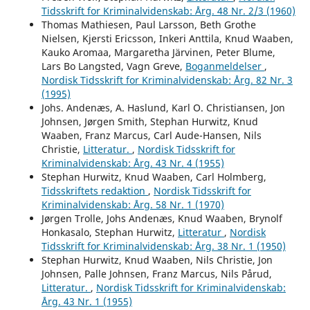
Tidsskrift for Kriminalvidenskab: Årg. 48 Nr. 2/3 (1960)
Thomas Mathiesen, Paul Larsson, Beth Grothe
Nielsen, Kjersti Ericsson, Inkeri Anttila, Knud Waaben,
Kauko Aromaa, Margaretha Järvinen, Peter Blume,
Lars Bo Langsted, Vagn Greve,
Boganmeldelser
,
Nordisk Tidsskrift for Kriminalvidenskab: Årg. 82 Nr. 3
(1995)
Johs. Andenæs, A. Haslund, Karl O. Christiansen, Jon
Johnsen, Jørgen Smith, Stephan Hurwitz, Knud
Waaben, Franz Marcus, Carl Aude-Hansen, Nils
Christie,
Litteratur.
,
Nordisk Tidsskrift for
Kriminalvidenskab: Årg. 43 Nr. 4 (1955)
Stephan Hurwitz, Knud Waaben, Carl Holmberg,
Tidsskriftets redaktion
,
Nordisk Tidsskrift for
Kriminalvidenskab: Årg. 58 Nr. 1 (1970)
Jørgen Trolle, Johs Andenæs, Knud Waaben, Brynolf
Honkasalo, Stephan Hurwitz,
Litteratur
,
Nordisk
Tidsskrift for Kriminalvidenskab: Årg. 38 Nr. 1 (1950)
Stephan Hurwitz, Knud Waaben, Nils Christie, Jon
Johnsen, Palle Johnsen, Franz Marcus, Nils Pårud,
Litteratur.
,
Nordisk Tidsskrift for Kriminalvidenskab:
Årg. 43 Nr. 1 (1955)