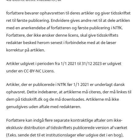
forfattere bevarer ophavsretten til deres artikler og giver tidsskriftet
ret til første publicering. Endvidere gives andre ret til at dele artiklen
med en anerkendelse af forfatteren og første publicering i NTfK.
Forfattere, der ikke ønsker denne licens, skal give tidsskriftets
redaktør besked herom senest i forbindelse med at de læser
korrektur på artiklen.
Artikler udgivet i perioden fra 1/1 2021 til 31/12 2023 er udgivet
under en CC-BY-NC Licens.
Artikler, der er publicerede i NTfK før 1/1 2021 er underlagt dansk
ophavsret. Dette indebærer, at artiklerne må citeres, der må linkes til
dem på tidsskrift.dk og de må downloades. Artiklerne må ikke
genudgives uden aftale med redaktøren.
Forfattere kan indgå flere separate kontraktlige aftaler om ikke-
eksklusiv distribution af tidsskriftets publicerede version af værket
(f.eks. sende det til et institutionslager eller udgive det i en bog),