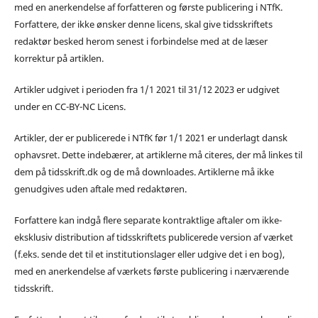
med en anerkendelse af forfatteren og første publicering i NTfK.
Forfattere, der ikke ønsker denne licens, skal give tidsskriftets
redaktør besked herom senest i forbindelse med at de læser
korrektur på artiklen.
Artikler udgivet i perioden fra 1/1 2021 til 31/12 2023 er udgivet
under en CC-BY-NC Licens.
Artikler, der er publicerede i NTfK før 1/1 2021 er underlagt dansk
ophavsret. Dette indebærer, at artiklerne må citeres, der må linkes til
dem på tidsskrift.dk og de må downloades. Artiklerne må ikke
genudgives uden aftale med redaktøren.
Forfattere kan indgå flere separate kontraktlige aftaler om ikke-
eksklusiv distribution af tidsskriftets publicerede version af værket
(f.eks. sende det til et institutionslager eller udgive det i en bog),
med en anerkendelse af værkets første publicering i nærværende
tidsskrift.