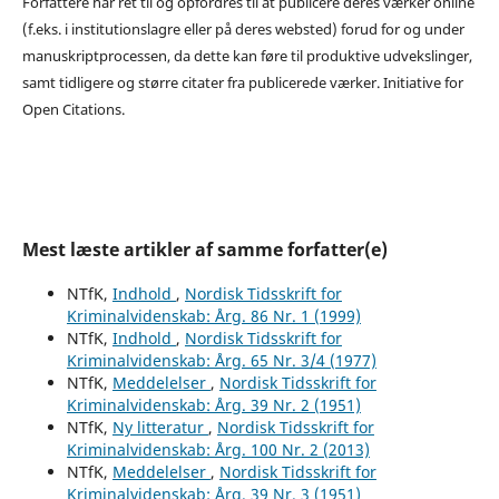
Forfattere har ret til og opfordres til at publicere deres værker online
(f.eks. i institutionslagre eller på deres websted) forud for og under
manuskriptprocessen, da dette kan føre til produktive udvekslinger,
samt tidligere og større citater fra publicerede værker. Initiative for
Open Citations.
Mest læste artikler af samme forfatter(e)
NTfK,
Indhold
,
Nordisk Tidsskrift for
Kriminalvidenskab: Årg. 86 Nr. 1 (1999)
NTfK,
Indhold
,
Nordisk Tidsskrift for
Kriminalvidenskab: Årg. 65 Nr. 3/4 (1977)
NTfK,
Meddelelser
,
Nordisk Tidsskrift for
Kriminalvidenskab: Årg. 39 Nr. 2 (1951)
NTfK,
Ny litteratur
,
Nordisk Tidsskrift for
Kriminalvidenskab: Årg. 100 Nr. 2 (2013)
NTfK,
Meddelelser
,
Nordisk Tidsskrift for
Kriminalvidenskab: Årg. 39 Nr. 3 (1951)