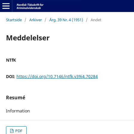
Startside
/
Arkiver
/
Årg. 39 Nr. 4 (1951)
/
Andet
Meddelelser
NTfK
DOI:
https://doi.org/10.7146/ntfk.v39i4.70284
Resumé
Information
PDF