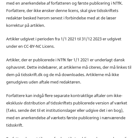
med en anerkendelse af forfatteren og første publicering i NTfK.
Forfattere, der ikke ønsker denne licens, skal give tidsskriftets
redaktør besked herom senest i forbindelse med at de læser
korrektur på artiklen.
Artikler udgivet i perioden fra 1/1 2021 til 31/12 2023 er udgivet
under en CC-BY-NC Licens.
Artikler, der er publicerede i NTfK før 1/1 2021 er underlagt dansk
ophavsret. Dette indebærer, at artiklerne må citeres, der må linkes til
dem på tidsskrift.dk og de må downloades. Artiklerne må ikke
genudgives uden aftale med redaktøren.
Forfattere kan indgå flere separate kontraktlige aftaler om ikke-
eksklusiv distribution af tidsskriftets publicerede version af værket
(f.eks. sende det til et institutionslager eller udgive det i en bog),
med en anerkendelse af værkets første publicering i nærværende
tidsskrift.