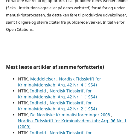
Forfattere har ret til og opfordres til at publicere deres værker online
(f.eks. i institutionslagre eller på deres websted) forud for og under
manuskriptprocessen, da dette kan føre til produktive udvekslinger,
samt tidligere og større citater fra publicerede værker. Initiative for
Open Citations.
Mest læste artikler af samme forfatter(e)
NTfK,
Meddelelser
,
Nordisk Tidsskrift for
Kriminalvidenskab: Årg. 42 Nr. 4 (1954)
NTfK,
Indhold
,
Nordisk Tidsskrift for
Kriminalvidenskab: Årg. 42 Nr. 1 (1954)
NTfK,
Indhold
,
Nordisk Tidsskrift for
Kriminalvidenskab: Årg. 42 Nr. 2 (1954)
NTfK,
De Nordiske Kriminalistforeninger 2008
,
Nordisk Tidsskrift for Kriminalvidenskab: Årg. 96 Nr. 1
(2009)
NTfK,
Indhold
,
Nordisk Tidsskrift for