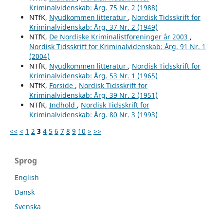
Kriminalvidenskab: Årg. 75 Nr. 2 (1988)
NTfK,
Nyudkommen litteratur
,
Nordisk Tidsskrift for
Kriminalvidenskab: Årg. 37 Nr. 2 (1949)
NTfK,
De Nordiske Kriminalistforeninger år 2003
,
Nordisk Tidsskrift for Kriminalvidenskab: Årg. 91 Nr. 1
(2004)
NTfK,
Nyudkommen litteratur
,
Nordisk Tidsskrift for
Kriminalvidenskab: Årg. 53 Nr. 1 (1965)
NTfK,
Forside
,
Nordisk Tidsskrift for
Kriminalvidenskab: Årg. 39 Nr. 2 (1951)
NTfK,
Indhold
,
Nordisk Tidsskrift for
Kriminalvidenskab: Årg. 80 Nr. 3 (1993)
<<
<
1
2
3
4
5
6
7
8
9
10
>
>>
Sprog
English
Dansk
Svenska