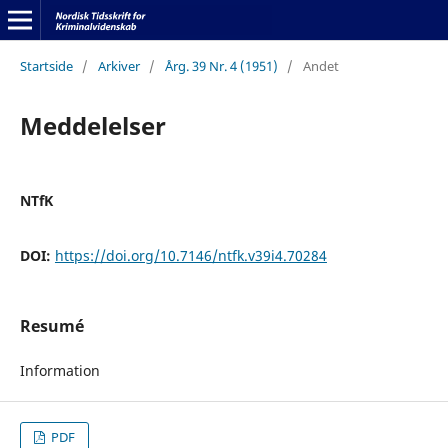
Startside
/
Arkiver
/
Årg. 39 Nr. 4 (1951)
/
Andet
Meddelelser
NTfK
DOI:
https://doi.org/10.7146/ntfk.v39i4.70284
Resumé
Information
PDF