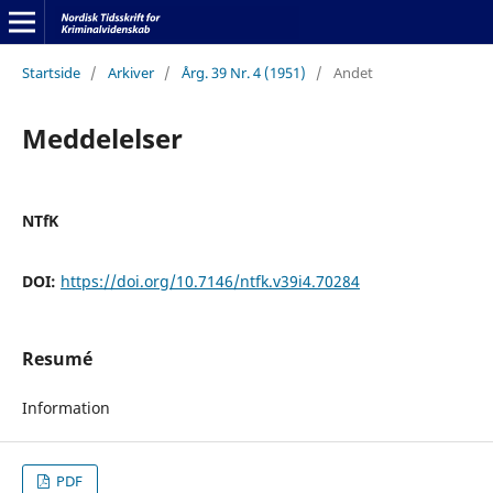
Startside
/
Arkiver
/
Årg. 39 Nr. 4 (1951)
/
Andet
Meddelelser
NTfK
DOI:
https://doi.org/10.7146/ntfk.v39i4.70284
Resumé
Information
PDF