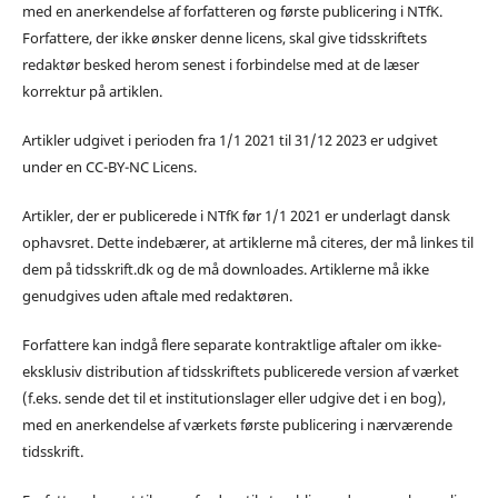
med en anerkendelse af forfatteren og første publicering i NTfK.
Forfattere, der ikke ønsker denne licens, skal give tidsskriftets
redaktør besked herom senest i forbindelse med at de læser
korrektur på artiklen.
Artikler udgivet i perioden fra 1/1 2021 til 31/12 2023 er udgivet
under en CC-BY-NC Licens.
Artikler, der er publicerede i NTfK før 1/1 2021 er underlagt dansk
ophavsret. Dette indebærer, at artiklerne må citeres, der må linkes til
dem på tidsskrift.dk og de må downloades. Artiklerne må ikke
genudgives uden aftale med redaktøren.
Forfattere kan indgå flere separate kontraktlige aftaler om ikke-
eksklusiv distribution af tidsskriftets publicerede version af værket
(f.eks. sende det til et institutionslager eller udgive det i en bog),
med en anerkendelse af værkets første publicering i nærværende
tidsskrift.