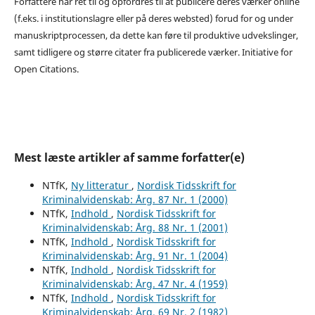
Forfattere har ret til og opfordres til at publicere deres værker online
(f.eks. i institutionslagre eller på deres websted) forud for og under
manuskriptprocessen, da dette kan føre til produktive udvekslinger,
samt tidligere og større citater fra publicerede værker. Initiative for
Open Citations.
Mest læste artikler af samme forfatter(e)
NTfK,
Ny litteratur
,
Nordisk Tidsskrift for
Kriminalvidenskab: Årg. 87 Nr. 1 (2000)
NTfK,
Indhold
,
Nordisk Tidsskrift for
Kriminalvidenskab: Årg. 88 Nr. 1 (2001)
NTfK,
Indhold
,
Nordisk Tidsskrift for
Kriminalvidenskab: Årg. 91 Nr. 1 (2004)
NTfK,
Indhold
,
Nordisk Tidsskrift for
Kriminalvidenskab: Årg. 47 Nr. 4 (1959)
NTfK,
Indhold
,
Nordisk Tidsskrift for
Kriminalvidenskab: Årg. 69 Nr. 2 (1982)