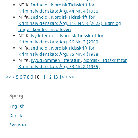
NTfK,
Indhold
,
Nordisk Tidsskrift for
Kriminalvidenskab: Årg. 44 Nr. 4 (1956)
NTfK,
Indhold
,
Nordisk Tidsskrift for
Kriminalvidenskab: Årg. 110 Nr. 3 (2023): Børn og
unge i konflikt med loven
NTfK,
Ny litteratur
,
Nordisk Tidsskrift for
Kriminalvidenskab: Årg. 96 Nr. 3 (2009)
NTfK,
Indhold
,
Nordisk Tidsskrift for
Kriminalvidenskab: Årg. 75 Nr. 4 (1988)
NTfK,
Nyudkommen litteratur
,
Nordisk Tidsskrift for
Kriminalvidenskab: Årg. 53 Nr. 2 (1965)
<<
<
5
6
7
8
9
10
11
12
13
14
>
>>
Sprog
English
Dansk
Svenska