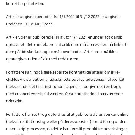
korrektur på artiklen.
Artikler udgivet i perioden fra 1/1 2021 til 31/12 2023 er udgivet
under en CC-BY-NC Licens.
Artikler, der er publicerede i NTfK før 1/1 2021 er underlagt dansk
ophavsret. Dette indebærer, at artiklerne må citeres, der må linkes til
dem på tidsskrift.dk og de må downloades. Artiklerne må ikke
genudgives uden aftale med redaktøren.
Forfattere kan indgå flere separate kontraktlige aftaler om ikke-
eksklusiv distribution af tidsskriftets publicerede version af værket
(f.eks. sende det til et institutionslager eller udgive det i en bog),
med en anerkendelse af værkets første publicering i nærværende
tidsskrift.
Forfattere har ret til og opfordres til at publicere deres værker online
(f.eks. i institutionslagre eller på deres websted) forud for og under
manuskriptprocessen, da dette kan føre til produktive udvekslinger,