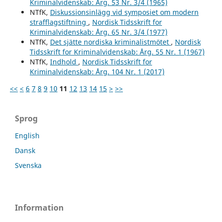
Kriminalvidenskab: Årg. 53 Nr. 3/4 (1965)
NTfK,
Diskussionsinlägg vid symposiet om modern
strafflagstiftning
,
Nordisk Tidsskrift for
Kriminalvidenskab: Årg. 65 Nr. 3/4 (1977)
NTfK,
Det sjätte nordiska kriminalistmötet
,
Nordisk
Tidsskrift for Kriminalvidenskab: Årg. 55 Nr. 1 (1967)
NTfK,
Indhold
,
Nordisk Tidsskrift for
Kriminalvidenskab: Årg. 104 Nr. 1 (2017)
<<
<
6
7
8
9
10
11
12
13
14
15
>
>>
Sprog
English
Dansk
Svenska
Information