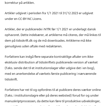
korrektur på artiklen.
Artikler udgivet i perioden fra 1/1 2021 til 31/12 2023 er udgivet
under en CC-BY-NC Licens.
Artikler, der er publicerede i NTfK før 1/1 2021 er underlagt dansk
ophavsret. Dette indebærer, at artiklerne må citeres, der må linkes til
dem på tidsskrift.dk og de må downloades. Artiklerne må ikke
genudgives uden aftale med redaktøren.
Forfattere kan indgå flere separate kontraktlige aftaler om ikke-
eksklusiv distribution af tidsskriftets publicerede version af værket
(f.eks. sende det til et institutionslager eller udgive det i en bog),
med en anerkendelse af værkets første publicering i nærværende
tidsskrift.
Forfattere har ret til og opfordres til at publicere deres værker online
(f.eks. i institutionslagre eller på deres websted) forud for og under
manuskriptprocessen, da dette kan føre til produktive udvekslinger,