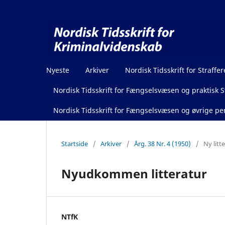
Nyeste
Arkiver
Nordisk Tidsskrift for Straffer
Nordisk Tidsskrift for Fængselsvæsen og praktisk St
Nordisk Tidsskrift for Fængselsvæsen og øvrige pen
Startside
/
Arkiver
/
Årg. 38 Nr. 4 (1950)
/
Ny litt
Nyudkommen litteratur
NTfK