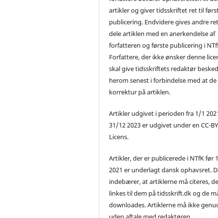
artikler og giver tidsskriftet ret til førs
publicering. Endvidere gives andre ret 
dele artiklen med en anerkendelse af
forfatteren og første publicering i NTf
Forfattere, der ikke ønsker denne lice
skal give tidsskriftets redaktør beske
herom senest i forbindelse med at de
korrektur på artiklen.
Artikler udgivet i perioden fra 1/1 2021
31/12 2023 er udgivet under en CC-B
Licens.
Artikler, der er publicerede i NTfK før 
2021 er underlagt dansk ophavsret. D
indebærer, at artiklerne må citeres, d
linkes til dem på tidsskrift.dk og de m
downloades. Artiklerne må ikke genu
uden aftale med redaktøren.