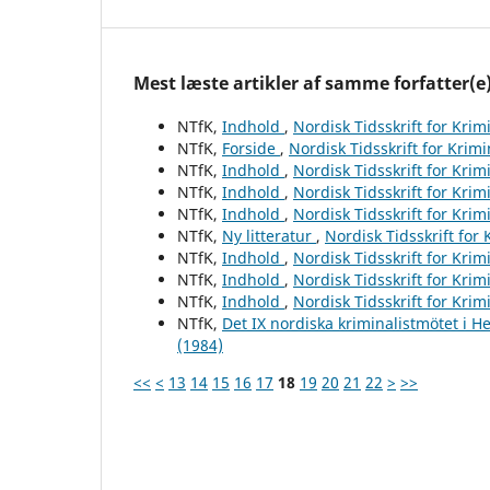
Mest læste artikler af samme forfatter(e
NTfK,
Indhold
,
Nordisk Tidsskrift for Krim
NTfK,
Forside
,
Nordisk Tidsskrift for Krim
NTfK,
Indhold
,
Nordisk Tidsskrift for Krim
NTfK,
Indhold
,
Nordisk Tidsskrift for Krim
NTfK,
Indhold
,
Nordisk Tidsskrift for Krim
NTfK,
Ny litteratur
,
Nordisk Tidsskrift for
NTfK,
Indhold
,
Nordisk Tidsskrift for Krim
NTfK,
Indhold
,
Nordisk Tidsskrift for Krim
NTfK,
Indhold
,
Nordisk Tidsskrift for Krim
NTfK,
Det IX nordiska kriminalistmötet i H
(1984)
<<
<
13
14
15
16
17
18
19
20
21
22
>
>>