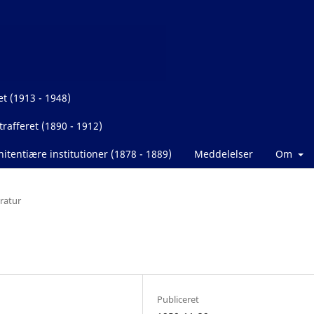
et (1913 - 1948)
rafferet (1890 - 1912)
itentiære institutioner (1878 - 1889)
Meddelelser
Om
eratur
Publiceret