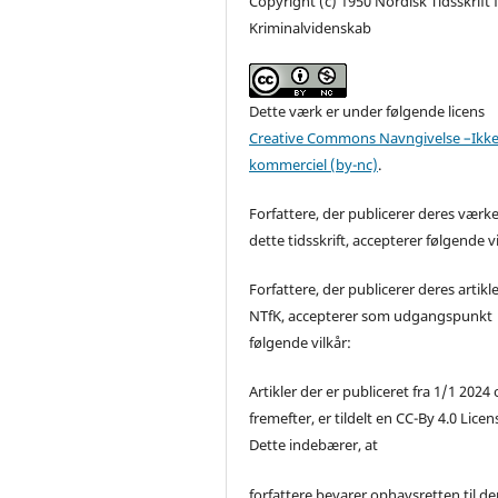
Copyright (c) 1950 Nordisk Tidsskrift 
Kriminalvidenskab
Dette værk er under følgende licens
Creative Commons Navngivelse –Ikke
kommerciel (by-nc)
.
Forfattere, der publicerer deres værke
dette tidsskrift, accepterer følgende vi
Forfattere, der publicerer deres artikle
NTfK, accepterer som udgangspunkt
følgende vilkår:
Artikler der er publiceret fra 1/1 2024
fremefter, er tildelt en CC-By 4.0 Licen
Dette indebærer, at
forfattere bevarer ophavsretten til de