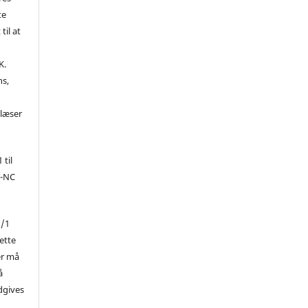
te
til at
K.
ns,
d
 læser
 til
Y-NC
1/1
ette
er må
å
dgives