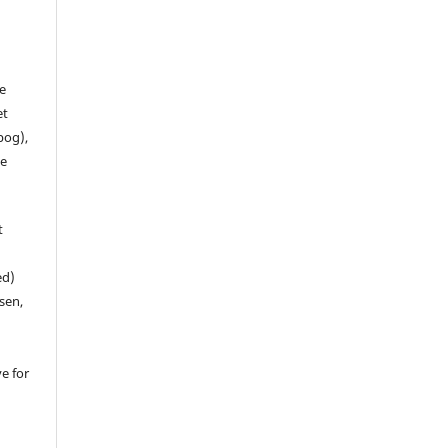
de
et
 bog),
te
t
ed)
sen,
ve for