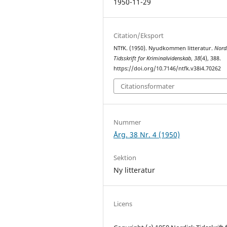
1950-11-29
Citation/Eksport
NTfK. (1950). Nyudkommen litteratur.
Nord
Tidsskrift for Kriminalvidenskab
,
38
(4), 388.
https://doi.org/10.7146/ntfk.v38i4.70262
Citationsformater
Nummer
Årg. 38 Nr. 4 (1950)
Sektion
Ny litteratur
Licens