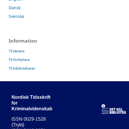
Dansk
Svenska
Information
Til læsere
Til forfattere
Til bibliotekarer
Nordisk Tidsskrift
for
Kriminalvidenskab
ISSN 0029-1528
(Trykt)