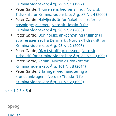
Kriminalvidenskab: Årg. 79 Nr. 1 (1992)
Peter Garde,
Tilgivelsens begrænsning
,
Nordisk
Tidsskrift for Kriminalvidenskab: Årg. 87 Nr. 4 (2000)
Peter Garde,
Halvfjerds år for Rakel - om reformer i
nævningesystemet
,
Nordisk Tidsskrift for
Kriminalvidenskab: Årg. 90 Nr. 2 (2003)
Peter Garde,
Den norske ankeprøvning ("siling") i
straffesager set fra Danmark
,
Nordisk Tidsskrift for
Kriminalvidenskab: Årg. 95 Nr. 2 (2008)
Peter Garde,
DNA i straffeprocessen
,
Nordisk
Tidsskrift for Kriminalvidenskab: Årg. 82 Nr. 1 (1995)
Peter Garde,
Replik
,
Nordisk Tidsskrift for
Kriminalvidenskab: Årg. 101 Nr. 3 (2014)
Peter Garde,
Erfaringer ved håndtering af
kronebanksagen
,
Nordisk Tidsskrift for
Kriminalvidenskab: Årg. 77 Nr. 2 (1990)
<<
<
1
2
3
4
5
6
Sprog
English