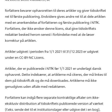
forfattere bevarer ophavsretten til deres artikler og giver tidsskriftet
ret til første publicering. Endvidere gives andre ret til at dele artiklen
med en anerkendelse af forfatteren og første publicering i NTfK.
Forfattere, der ikke ønsker denne licens, skal give tidsskriftets
redaktør besked herom senest i forbindelse med at de læser
korrektur på artiklen.
Artikler udgivet i perioden fra 1/1 2021 til 31/12 2023 er udgivet
under en CC-BY-NC Licens.
Artikler, der er publicerede i NTfK før 1/1 2021 er underlagt dansk
ophavsret. Dette indebærer, at artiklerne må citeres, der må linkes til
dem på tidsskrift.dk og de må downloades. Artiklerne må ikke
genudgives uden aftale med redaktøren.
Forfattere kan indgå flere separate kontraktlige aftaler om ikke-
eksklusiv distribution af tidsskriftets publicerede version af værket
(f.eks. sende det til et institutionslager eller udgive det i en bog),