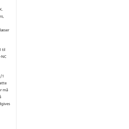
K.
ns,
d
 læser
 til
Y-NC
1/1
ette
er må
å
dgives