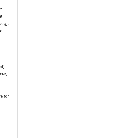
de
et
 bog),
te
t
ed)
sen,
ve for