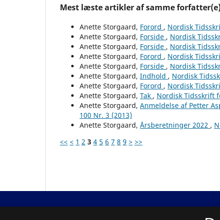
Mest læste artikler af samme forfatter(e
Anette Storgaard,
Forord
,
Nordisk Tidsskri
Anette Storgaard,
Forside
,
Nordisk Tidsskr
Anette Storgaard,
Forside
,
Nordisk Tidsskr
Anette Storgaard,
Forord
,
Nordisk Tidsskri
Anette Storgaard,
Forside
,
Nordisk Tidsskr
Anette Storgaard,
Indhold
,
Nordisk Tidssk
Anette Storgaard,
Forord
,
Nordisk Tidsskri
Anette Storgaard,
Tak
,
Nordisk Tidsskrift 
Anette Storgaard,
Anmeldelse af Petter A
100 Nr. 3 (2013)
Anette Storgaard,
Årsberetninger 2022
,
N
<<
<
1
2
3
4
5
6
7
8
9
>
>>
Nordisk Tidsskrift for Kriminalvidenskab