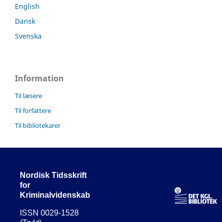
English
Dansk
Svenska
Information
Til læsere
Til forfattere
Til bibliotekarer
Nordisk Tidsskrift
for
Kriminalvidenskab
ISSN 0029-1528