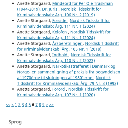
Anette Storgaard,
Mindeord for Per Ole Träskman
(1944-2019), Dr. Juris
,
Nordisk Tidsskrift for
Kriminalvidenskab: Årg. 106 Nr. 2 (2019)
Anette Storgaard,
Forside
,
Nordisk Tidsskrift for
Kriminalvidenskab: Årg. 111 Nr. 1 (2024)
Anette Storgaard,
Kolofon
,
Nordisk Tidsskrift for
Kriminalvidenskab: Årg. 111 Nr. 1 (2024)
Anette Storgaard,
Årsberetninger
,
Nordisk Tidsskrift
for Kriminalvidenskab: Årg. 105 Nr. 1 (2018)
Anette Storgaard,
Indhold
,
Nordisk Tidsskrift for
Kriminalvidenskab: Årg. 110 Nr. 2 (2023)
Anette Storgaard,
Narkotikastrafferet i Danmark og
Norge- en sammenligning af praksis fra begyndelsen
af 1970érne til slutningen af 1980'erne
,
Nordisk
Tidsskrift for Kriminalvidenskab: Årg. 79 Nr. 3 (1992)
Anette Storgaard,
Forord
,
Nordisk Tidsskrift for
Kriminalvidenskab: Årg. 107 Nr. 1 (2020)
<<
<
1
2
3
4
5
6
7
8
9
>
>>
Sprog