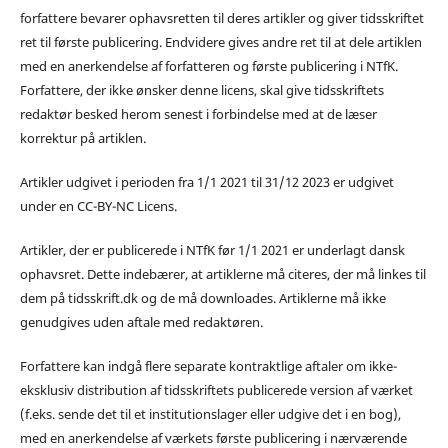
forfattere bevarer ophavsretten til deres artikler og giver tidsskriftet
ret til første publicering. Endvidere gives andre ret til at dele artiklen
med en anerkendelse af forfatteren og første publicering i NTfK.
Forfattere, der ikke ønsker denne licens, skal give tidsskriftets
redaktør besked herom senest i forbindelse med at de læser
korrektur på artiklen.
Artikler udgivet i perioden fra 1/1 2021 til 31/12 2023 er udgivet
under en CC-BY-NC Licens.
Artikler, der er publicerede i NTfK før 1/1 2021 er underlagt dansk
ophavsret. Dette indebærer, at artiklerne må citeres, der må linkes til
dem på tidsskrift.dk og de må downloades. Artiklerne må ikke
genudgives uden aftale med redaktøren.
Forfattere kan indgå flere separate kontraktlige aftaler om ikke-
eksklusiv distribution af tidsskriftets publicerede version af værket
(f.eks. sende det til et institutionslager eller udgive det i en bog),
med en anerkendelse af værkets første publicering i nærværende