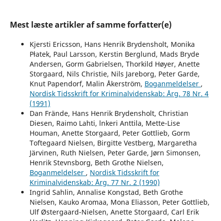
Mest læste artikler af samme forfatter(e)
Kjersti Ericsson, Hans Henrik Brydensholt, Monika
Płatek, Paul Larsson, Kerstin Berglund, Mads Bryde
Andersen, Gorm Gabrielsen, Thorkild Høyer, Anette
Storgaard, Nils Christie, Nils Jareborg, Peter Garde,
Knut Papendorf, Malin Åkerström,
Boganmeldelser
,
Nordisk Tidsskrift for Kriminalvidenskab: Årg. 78 Nr. 4
(1991)
Dan Frände, Hans Henrik Brydensholt, Christian
Diesen, Raimo Lahti, lnkeri Anttila, Mette-Lise
Houman, Anette Storgaard, Peter Gottlieb, Gorm
Toftegaard Nielsen, Birgitte Vestberg, Margaretha
Järvinen, Ruth Nielsen, Peter Garde, Jørn Simonsen,
Henrik Stevnsborg, Beth Grothe Nielsen,
Boganmeldelser
,
Nordisk Tidsskrift for
Kriminalvidenskab: Årg. 77 Nr. 2 (1990)
Ingrid Sahlin, Annalise Kongstad, Beth Grothe
Nielsen, Kauko Aromaa, Mona Eliasson, Peter Gottlieb,
Ulf Østergaard-Nielsen, Anette Storgaard, Carl Erik