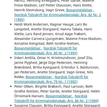
Herlitz, Henning Kirkegaard, Peter Garde, Malene
Frese-Madsen, Leif Petter Olaussen, Hans Klette,
Henrik Stevnsborg, Vagn Greve,
Boganmeldelser
,
Nordisk Tidsskrift for Kriminalvidenskab: Årg. 82 Nr. 2
(1995)
Heidi Mork Andersen, Ragnar Hauge, Lars Bo
Langsted, Anette Storgaard, Hannu Takala, Hans
Klette, Lars Rand Jensen, Knud Aage Frøbert,
Alexander Carnera Ljungstrøm, Malene Frese-Madsen,
Annalise Kongstad, Beth Grothe Nielsen,
Boganmeldelser
,
Nordisk Tidsskrift for
Kriminalvidenskab: Årg. 80 Nr. 2 (1993)
Inkeri Anttila, Omar H. Kristmundsson, Josef Zila,
Janne Flyghed, Jørge Dige Pedersen, Henning
Brøndsted, Britta Kyvsgaard, Erlendur S. Baldursson,
Jan Pedersen, Anette Storgaard, Vagn Greve, Nils
Rekke,
Boganmeldelser
,
Nordisk Tidsskrift for
Kriminalvidenskab: Årg. 79 Nr. 1 (1992)
Peter Otken, Birgitte Brøbech, Paul Larsson, Beth
Grothe Nielsen, Peter Garde, Anette Storgaard, Helén
Örnemark Hansen,
Boganmeldelser
,
Nordisk
Tidsskrift for Kriminalvidenskab: Årg. 86 Nr. 2 (1999)
Susanne Clausen, Britta Kyvsgaard, Anette Storgaard,