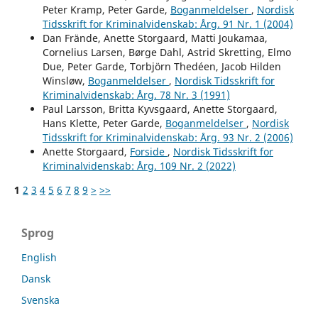
Peter Kramp, Peter Garde,
Boganmeldelser
,
Nordisk
Tidsskrift for Kriminalvidenskab: Årg. 91 Nr. 1 (2004)
Dan Frände, Anette Storgaard, Matti Joukamaa,
Cornelius Larsen, Børge Dahl, Astrid Skretting, Elmo
Due, Peter Garde, Torbjörn Thedéen, Jacob Hilden
Winsløw,
Boganmeldelser
,
Nordisk Tidsskrift for
Kriminalvidenskab: Årg. 78 Nr. 3 (1991)
Paul Larsson, Britta Kyvsgaard, Anette Storgaard,
Hans Klette, Peter Garde,
Boganmeldelser
,
Nordisk
Tidsskrift for Kriminalvidenskab: Årg. 93 Nr. 2 (2006)
Anette Storgaard,
Forside
,
Nordisk Tidsskrift for
Kriminalvidenskab: Årg. 109 Nr. 2 (2022)
1
2
3
4
5
6
7
8
9
>
>>
Sprog
English
Dansk
Svenska