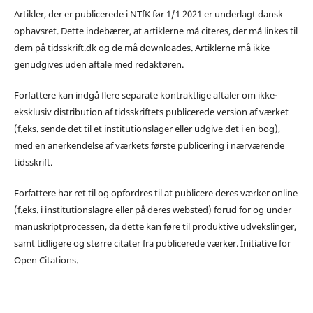
Artikler, der er publicerede i NTfK før 1/1 2021 er underlagt dansk
ophavsret. Dette indebærer, at artiklerne må citeres, der må linkes til
dem på tidsskrift.dk og de må downloades. Artiklerne må ikke
genudgives uden aftale med redaktøren.
Forfattere kan indgå flere separate kontraktlige aftaler om ikke-
eksklusiv distribution af tidsskriftets publicerede version af værket
(f.eks. sende det til et institutionslager eller udgive det i en bog),
med en anerkendelse af værkets første publicering i nærværende
tidsskrift.
Forfattere har ret til og opfordres til at publicere deres værker online
(f.eks. i institutionslagre eller på deres websted) forud for og under
manuskriptprocessen, da dette kan føre til produktive udvekslinger,
samt tidligere og større citater fra publicerede værker. Initiative for
Open Citations.