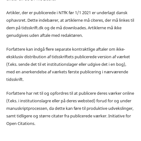
Artikler, der er publicerede i NTfK før 1/1 2021 er underlagt dansk
ophavsret. Dette indebærer, at artiklerne må citeres, der må linkes til
dem på tidsskrift.dk og de må downloades. Artiklerne må ikke
genudgives uden aftale med redaktøren.
Forfattere kan indgå flere separate kontraktlige aftaler om ikke-
eksklusiv distribution af tidsskriftets publicerede version af værket
(f.eks. sende det til et institutionslager eller udgive det i en bog),
med en anerkendelse af værkets første publicering i nærværende
tidsskrift.
Forfattere har ret til og opfordres til at publicere deres værker online
(f.eks. i institutionslagre eller på deres websted) forud for og under
manuskriptprocessen, da dette kan føre til produktive udvekslinger,
samt tidligere og større citater fra publicerede værker. Initiative for
Open Citations.