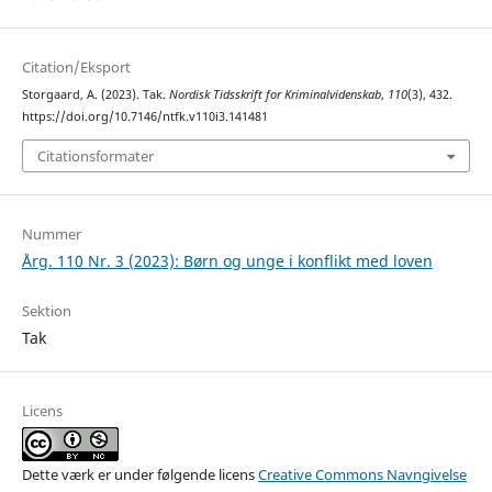
Citation/Eksport
Storgaard, A. (2023). Tak.
Nordisk Tidsskrift for Kriminalvidenskab
,
110
(3), 432.
https://doi.org/10.7146/ntfk.v110i3.141481
Citationsformater
Nummer
Årg. 110 Nr. 3 (2023): Børn og unge i konflikt med loven
Sektion
Tak
Licens
Dette værk er under følgende licens
Creative Commons Navngivelse