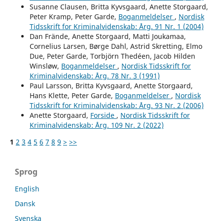
Susanne Clausen, Britta Kyvsgaard, Anette Storgaard,
Peter Kramp, Peter Garde,
Boganmeldelser
,
Nordisk
Tidsskrift for Kriminalvidenskab: Årg. 91 Nr. 1 (2004)
Dan Frände, Anette Storgaard, Matti Joukamaa,
Cornelius Larsen, Børge Dahl, Astrid Skretting, Elmo
Due, Peter Garde, Torbjörn Thedéen, Jacob Hilden
Winsløw,
Boganmeldelser
,
Nordisk Tidsskrift for
Kriminalvidenskab: Årg. 78 Nr. 3 (1991)
Paul Larsson, Britta Kyvsgaard, Anette Storgaard,
Hans Klette, Peter Garde,
Boganmeldelser
,
Nordisk
Tidsskrift for Kriminalvidenskab: Årg. 93 Nr. 2 (2006)
Anette Storgaard,
Forside
,
Nordisk Tidsskrift for
Kriminalvidenskab: Årg. 109 Nr. 2 (2022)
1
2
3
4
5
6
7
8
9
>
>>
Sprog
English
Dansk
Svenska