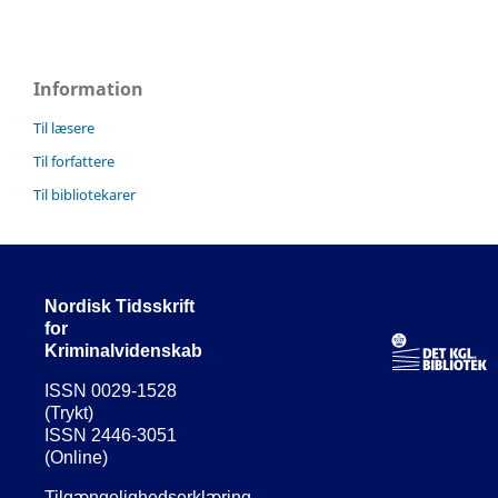
Information
Til læsere
Til forfattere
Til bibliotekarer
Nordisk Tidsskrift
for
Kriminalvidenskab
ISSN 0029-1528
(Trykt)
ISSN 2446-3051
(Online)
Tilgængelighedserklæring