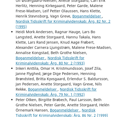
Ulf Østergaard-Nielsen, Anette Storgaard, Carl Erik
Herlitz, Henning Kirkegaard, Peter Garde, Malene
Frese-Madsen, Leif Petter Olaussen, Hans Klette,
Henrik Stevnsborg, Vagn Greve,
Boganmeldelser
,
Nordisk Tidsskrift for Kriminalvidenskab: Årg. 82 Nr. 2
(1995)
Heidi Mork Andersen, Ragnar Hauge, Lars Bo
Langsted, Anette Storgaard, Hannu Takala, Hans
Klette, Lars Rand Jensen, Knud Aage Frøbert,
Alexander Carnera Ljungstrøm, Malene Frese-Madsen,
Annalise Kongstad, Beth Grothe Nielsen,
Boganmeldelser
,
Nordisk Tidsskrift for
Kriminalvidenskab: Årg. 80 Nr. 2 (1993)
Inkeri Anttila, Omar H. Kristmundsson, Josef Zila,
Janne Flyghed, Jørge Dige Pedersen, Henning
Brøndsted, Britta Kyvsgaard, Erlendur S. Baldursson,
Jan Pedersen, Anette Storgaard, Vagn Greve, Nils
Rekke,
Boganmeldelser
,
Nordisk Tidsskrift for
Kriminalvidenskab: Årg. 79 Nr. 1 (1992)
Peter Otken, Birgitte Brøbech, Paul Larsson, Beth
Grothe Nielsen, Peter Garde, Anette Storgaard, Helén
Örnemark Hansen,
Boganmeldelser
,
Nordisk
Tidsskrift for Kriminalvidenskab: Årg. 86 Nr. 2 (1999)