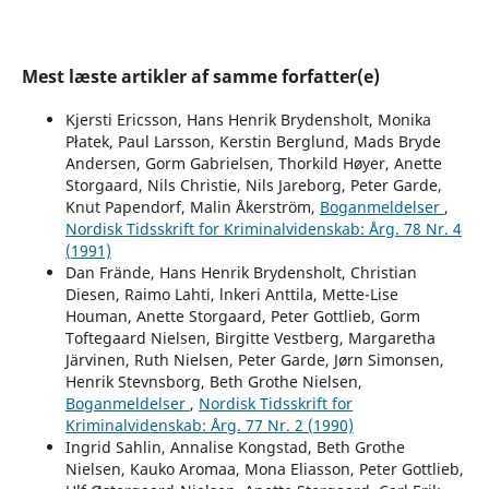
Mest læste artikler af samme forfatter(e)
Kjersti Ericsson, Hans Henrik Brydensholt, Monika
Płatek, Paul Larsson, Kerstin Berglund, Mads Bryde
Andersen, Gorm Gabrielsen, Thorkild Høyer, Anette
Storgaard, Nils Christie, Nils Jareborg, Peter Garde,
Knut Papendorf, Malin Åkerström,
Boganmeldelser
,
Nordisk Tidsskrift for Kriminalvidenskab: Årg. 78 Nr. 4
(1991)
Dan Frände, Hans Henrik Brydensholt, Christian
Diesen, Raimo Lahti, lnkeri Anttila, Mette-Lise
Houman, Anette Storgaard, Peter Gottlieb, Gorm
Toftegaard Nielsen, Birgitte Vestberg, Margaretha
Järvinen, Ruth Nielsen, Peter Garde, Jørn Simonsen,
Henrik Stevnsborg, Beth Grothe Nielsen,
Boganmeldelser
,
Nordisk Tidsskrift for
Kriminalvidenskab: Årg. 77 Nr. 2 (1990)
Ingrid Sahlin, Annalise Kongstad, Beth Grothe
Nielsen, Kauko Aromaa, Mona Eliasson, Peter Gottlieb,