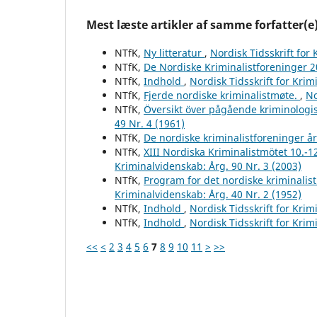
Mest læste artikler af samme forfatter(e
NTfK,
Ny litteratur
,
Nordisk Tidsskrift for
NTfK,
De Nordiske Kriminalistforeninger 
NTfK,
Indhold
,
Nordisk Tidsskrift for Krim
NTfK,
Fjerde nordiske kriminalistmøte.
,
No
NTfK,
Översikt över pågående kriminologis
49 Nr. 4 (1961)
NTfK,
De nordiske kriminalistforeninger å
NTfK,
XIII Nordiska Kriminalistmötet 10.-1
Kriminalvidenskab: Årg. 90 Nr. 3 (2003)
NTfK,
Program for det nordiske kriminalis
Kriminalvidenskab: Årg. 40 Nr. 2 (1952)
NTfK,
Indhold
,
Nordisk Tidsskrift for Krim
NTfK,
Indhold
,
Nordisk Tidsskrift for Krim
<<
<
2
3
4
5
6
7
8
9
10
11
>
>>