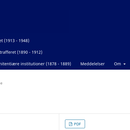
et (1913 - 1948)
rafferet (1890 - 1912)
itentiære institutioner (1878 - 1889)
Meddelelser
Om
de
PDF