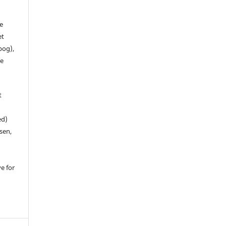
de
et
 bog),
te
t
ed)
sen,
ve for