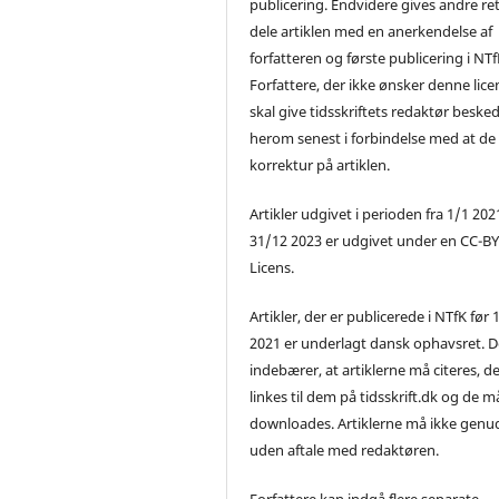
publicering. Endvidere gives andre ret 
dele artiklen med en anerkendelse af
forfatteren og første publicering i NTf
Forfattere, der ikke ønsker denne lice
skal give tidsskriftets redaktør beske
herom senest i forbindelse med at de
korrektur på artiklen.
Artikler udgivet i perioden fra 1/1 2021
31/12 2023 er udgivet under en CC-B
Licens.
Artikler, der er publicerede i NTfK før 
2021 er underlagt dansk ophavsret. D
indebærer, at artiklerne må citeres, d
linkes til dem på tidsskrift.dk og de m
downloades. Artiklerne må ikke genu
uden aftale med redaktøren.
Forfattere kan indgå flere separate