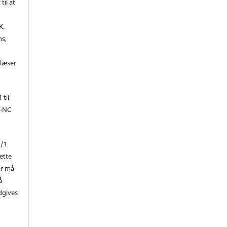
til at
K.
ns,
d
 læser
 til
Y-NC
1/1
ette
er må
å
dgives