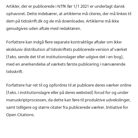
Artikler, der er publicerede i NTfK før 1/1 2021 er underlagt dansk
ophavsret. Dette indebærer, at artiklerne må citeres, der må linkes til
dem på tidsskrift.dk og de må downloades. Artiklerne må ikke
genudgives uden aftale med redaktøren.
Forfattere kan indgå flere separate kontraktlige aftaler om ikke-
eksklusiv distribution af tidsskriftets publicerede version af værket
(f.eks. sende det til et institutionslager eller udgive det i en bog),
med en anerkendelse af værkets første publicering i nærværende
tidsskrift.
Forfattere har ret til og opfordres til at publicere deres værker online
(f.eks. i institutionslagre eller på deres websted) forud for og under
manuskriptprocessen, da dette kan føre til produktive udvekslinger,
samt tidligere og større citater fra publicerede værker. Initiative for
Open Citations.