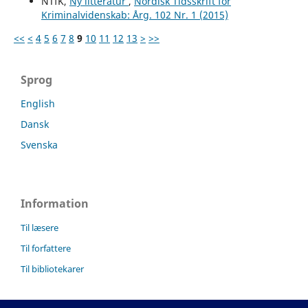
NTfK,
Ny litteratur
,
Nordisk Tidsskrift for
Kriminalvidenskab: Årg. 102 Nr. 1 (2015)
<<
<
4
5
6
7
8
9
10
11
12
13
>
>>
Sprog
English
Dansk
Svenska
Information
Til læsere
Til forfattere
Til bibliotekarer