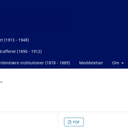
et (1913 - 1948)
rafferet (1890 - 1912)
itentiære institutioner (1878 - 1889)
Meddelelser
Om
de
PDF