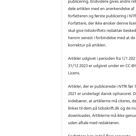
publicering. Endvidere gives andre ret 
dele artiklen med en anerkendelse af
forfatteren og første publicering i NTf
Forfattere, der ikke ønsker denne lice
skal give tidsskriftets redaktør beske
herom senest i forbindelse med at de
korrektur på artiklen.
Artikler udgivet i perioden fra 1/1 2021
31/12 2023 er udgivet under en CC-B
Licens.
Artikler, der er publicerede i NTfK før 
2021 er underlagt dansk ophavsret. D
indebærer, at artiklerne må citeres, d
linkes til dem på tidsskrift.dk og de m
downloades. Artiklerne må ikke genu
uden aftale med redaktøren.
Forfattere kan indgå flere separate