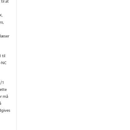
til at
K.
ns,
d
 læser
 til
Y-NC
1/1
ette
er må
å
dgives