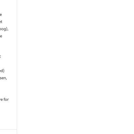
de
et
 bog),
te
t
ed)
sen,
ve for