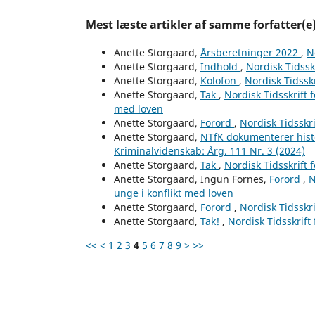
Mest læste artikler af samme forfatter(e
Anette Storgaard,
Årsberetninger 2022
,
N
Anette Storgaard,
Indhold
,
Nordisk Tidssk
Anette Storgaard,
Kolofon
,
Nordisk Tidsskr
Anette Storgaard,
Tak
,
Nordisk Tidsskrift 
med loven
Anette Storgaard,
Forord
,
Nordisk Tidsskri
Anette Storgaard,
NTfK dokumenterer hist
Kriminalvidenskab: Årg. 111 Nr. 3 (2024)
Anette Storgaard,
Tak
,
Nordisk Tidsskrift 
Anette Storgaard, Ingun Fornes,
Forord
,
N
unge i konflikt med loven
Anette Storgaard,
Forord
,
Nordisk Tidsskri
Anette Storgaard,
Tak!
,
Nordisk Tidsskrift
<<
<
1
2
3
4
5
6
7
8
9
>
>>