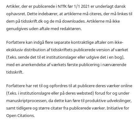
Artikler, der er publicerede i NTfK før 1/1 2021 er underlagt dansk
ophavsret. Dette indebærer, at artiklerne må citeres, der må linkes til
dem på tidsskrift.dk og de må downloades. Artiklerne må ikke
genudgives uden aftale med redaktøren.
Forfattere kan indgå flere separate kontraktlige aftaler om ikke-
eksklusiv distribution af tidsskriftets publicerede version af værket
(f.eks. sende det til et institutionslager eller udgive det i en bog),
med en anerkendelse af værkets første publicering i nærværende
tidsskrift.
Forfattere har ret til og opfordres til at publicere deres værker online
(f.eks. i institutionslagre eller på deres websted) forud for og under
manuskriptprocessen, da dette kan føre til produktive udvekslinger,
samt tidligere og større citater fra publicerede værker. Initiative for
Open Citations.