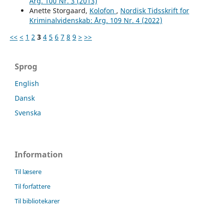
Årg. 100 Nr. 3 (2013)
Anette Storgaard,
Kolofon
,
Nordisk Tidsskrift for
Kriminalvidenskab: Årg. 109 Nr. 4 (2022)
<<
<
1
2
3
4
5
6
7
8
9
>
>>
Sprog
English
Dansk
Svenska
Information
Til læsere
Til forfattere
Til bibliotekarer