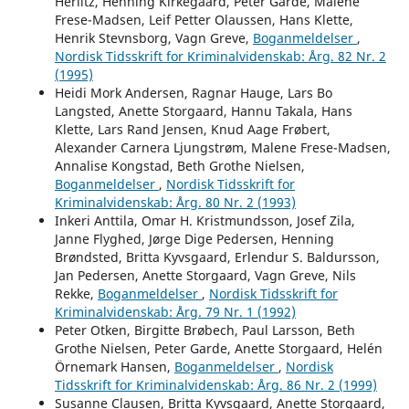
Herlitz, Henning Kirkegaard, Peter Garde, Malene
Frese-Madsen, Leif Petter Olaussen, Hans Klette,
Henrik Stevnsborg, Vagn Greve,
Boganmeldelser
,
Nordisk Tidsskrift for Kriminalvidenskab: Årg. 82 Nr. 2
(1995)
Heidi Mork Andersen, Ragnar Hauge, Lars Bo
Langsted, Anette Storgaard, Hannu Takala, Hans
Klette, Lars Rand Jensen, Knud Aage Frøbert,
Alexander Carnera Ljungstrøm, Malene Frese-Madsen,
Annalise Kongstad, Beth Grothe Nielsen,
Boganmeldelser
,
Nordisk Tidsskrift for
Kriminalvidenskab: Årg. 80 Nr. 2 (1993)
Inkeri Anttila, Omar H. Kristmundsson, Josef Zila,
Janne Flyghed, Jørge Dige Pedersen, Henning
Brøndsted, Britta Kyvsgaard, Erlendur S. Baldursson,
Jan Pedersen, Anette Storgaard, Vagn Greve, Nils
Rekke,
Boganmeldelser
,
Nordisk Tidsskrift for
Kriminalvidenskab: Årg. 79 Nr. 1 (1992)
Peter Otken, Birgitte Brøbech, Paul Larsson, Beth
Grothe Nielsen, Peter Garde, Anette Storgaard, Helén
Örnemark Hansen,
Boganmeldelser
,
Nordisk
Tidsskrift for Kriminalvidenskab: Årg. 86 Nr. 2 (1999)
Susanne Clausen, Britta Kyvsgaard, Anette Storgaard,