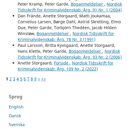
Peter Kramp, Peter Garde,
Boganmeldelser
,
Nordisk
Tidsskrift for Kriminalvidenskab: Årg. 91 Nr. 1 (2004)
Dan Frände, Anette Storgaard, Matti Joukamaa,
Cornelius Larsen, Børge Dahl, Astrid Skretting, Elmo
Due, Peter Garde, Torbjörn Thedéen, Jacob Hilden
Winsløw,
Boganmeldelser
,
Nordisk Tidsskrift for
Kriminalvidenskab: Årg. 78 Nr. 3 (1991)
Paul Larsson, Britta Kyvsgaard, Anette Storgaard,
Hans Klette, Peter Garde,
Boganmeldelser
,
Nordisk
Tidsskrift for Kriminalvidenskab: Årg. 93 Nr. 2 (2006)
Anette Storgaard,
Forside
,
Nordisk Tidsskrift for
Kriminalvidenskab: Årg. 109 Nr. 2 (2022)
1
2
3
4
5
6
7
8
9
>
>>
Sprog
English
Dansk
Svenska