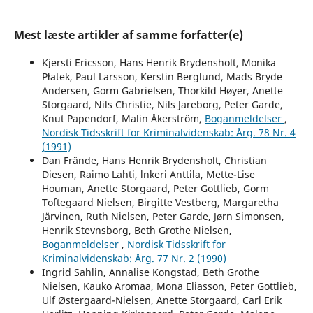
Mest læste artikler af samme forfatter(e)
Kjersti Ericsson, Hans Henrik Brydensholt, Monika
Płatek, Paul Larsson, Kerstin Berglund, Mads Bryde
Andersen, Gorm Gabrielsen, Thorkild Høyer, Anette
Storgaard, Nils Christie, Nils Jareborg, Peter Garde,
Knut Papendorf, Malin Åkerström,
Boganmeldelser
,
Nordisk Tidsskrift for Kriminalvidenskab: Årg. 78 Nr. 4
(1991)
Dan Frände, Hans Henrik Brydensholt, Christian
Diesen, Raimo Lahti, lnkeri Anttila, Mette-Lise
Houman, Anette Storgaard, Peter Gottlieb, Gorm
Toftegaard Nielsen, Birgitte Vestberg, Margaretha
Järvinen, Ruth Nielsen, Peter Garde, Jørn Simonsen,
Henrik Stevnsborg, Beth Grothe Nielsen,
Boganmeldelser
,
Nordisk Tidsskrift for
Kriminalvidenskab: Årg. 77 Nr. 2 (1990)
Ingrid Sahlin, Annalise Kongstad, Beth Grothe
Nielsen, Kauko Aromaa, Mona Eliasson, Peter Gottlieb,
Ulf Østergaard-Nielsen, Anette Storgaard, Carl Erik