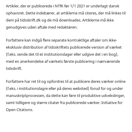
Artikler, der er publicerede i NTfK før 1/1 2021 er underlagt dansk
ophavsret. Dette indebærer, at artiklerne må citeres, der må linkes til
dem på tidsskrift.dk og de må downloades. Artiklerne må ikke
genudgives uden aftale med redaktøren.
Forfattere kan indgå flere separate kontraktlige aftaler om ikke-
eksklusiv distribution af tidsskriftets publicerede version af værket
(f.eks. sende det til et institutionslager eller udgive det i en bog),
med en anerkendelse af værkets første publicering i nærværende
tidsskrift.
Forfattere har ret til og opfordres til at publicere deres værker online
(f.eks. i institutionslagre eller på deres websted) forud for og under
manuskriptprocessen, da dette kan føre til produktive udvekslinger,
samt tidligere og større citater fra publicerede værker. Initiative for
Open Citations.