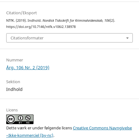
Citation/Eksport
NTfK. (2019). Indhold.
Nordisk Tidsskrift for Kriminalvidenskab
,
106
(2).
https://doi.org/10.7146/ntfk.v106i2.138978
Citationsformater
Nummer
Årg. 106 Nr. 2 (2019)
Sektion
Indhold
Licens
Dette værk er under følgende licens
Creative Commons Navngivelse
–Ikke-kommerciel (by-nc)
.