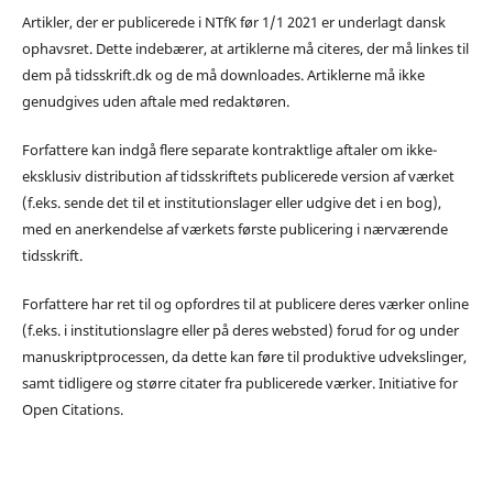
Artikler, der er publicerede i NTfK før 1/1 2021 er underlagt dansk
ophavsret. Dette indebærer, at artiklerne må citeres, der må linkes til
dem på tidsskrift.dk og de må downloades. Artiklerne må ikke
genudgives uden aftale med redaktøren.
Forfattere kan indgå flere separate kontraktlige aftaler om ikke-
eksklusiv distribution af tidsskriftets publicerede version af værket
(f.eks. sende det til et institutionslager eller udgive det i en bog),
med en anerkendelse af værkets første publicering i nærværende
tidsskrift.
Forfattere har ret til og opfordres til at publicere deres værker online
(f.eks. i institutionslagre eller på deres websted) forud for og under
manuskriptprocessen, da dette kan føre til produktive udvekslinger,
samt tidligere og større citater fra publicerede værker. Initiative for
Open Citations.