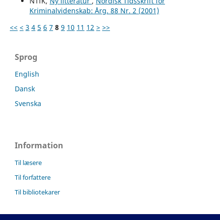
NTfK,
Ny litteratur
,
Nordisk Tidsskrift for
Kriminalvidenskab: Årg. 88 Nr. 2 (2001)
<<
<
3
4
5
6
7
8
9
10
11
12
>
>>
Sprog
English
Dansk
Svenska
Information
Til læsere
Til forfattere
Til bibliotekarer