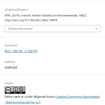
Citation/Eksport
NTfK. (2019). Indhold.
Nordisk Tidsskrift for Kriminalvidenskab
,
106
(2).
https://doi.org/10.7146/ntfk.v106i2.138978
Citationsformater
Nummer
Årg. 106 Nr. 2 (2019)
Sektion
Indhold
Licens
Dette værk er under følgende licens
Creative Commons Navngivelse
–Ikke-kommerciel (by-nc)
.