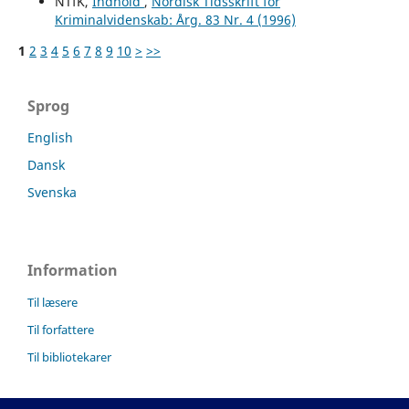
NTfK,
Indhold
,
Nordisk Tidsskrift for
Kriminalvidenskab: Årg. 83 Nr. 4 (1996)
1
2
3
4
5
6
7
8
9
10
>
>>
Sprog
English
Dansk
Svenska
Information
Til læsere
Til forfattere
Til bibliotekarer