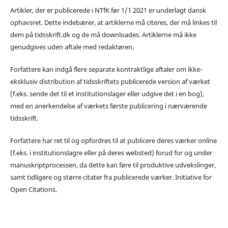
Artikler, der er publicerede i NTfK før 1/1 2021 er underlagt dansk
ophavsret. Dette indebærer, at artiklerne må citeres, der må linkes til
dem på tidsskrift.dk og de må downloades. Artiklerne må ikke
genudgives uden aftale med redaktøren.
Forfattere kan indgå flere separate kontraktlige aftaler om ikke-
eksklusiv distribution af tidsskriftets publicerede version af værket
(f.eks. sende det til et institutionslager eller udgive det i en bog),
med en anerkendelse af værkets første publicering i nærværende
tidsskrift.
Forfattere har ret til og opfordres til at publicere deres værker online
(f.eks. i institutionslagre eller på deres websted) forud for og under
manuskriptprocessen, da dette kan føre til produktive udvekslinger,
samt tidligere og større citater fra publicerede værker. Initiative for
Open Citations.