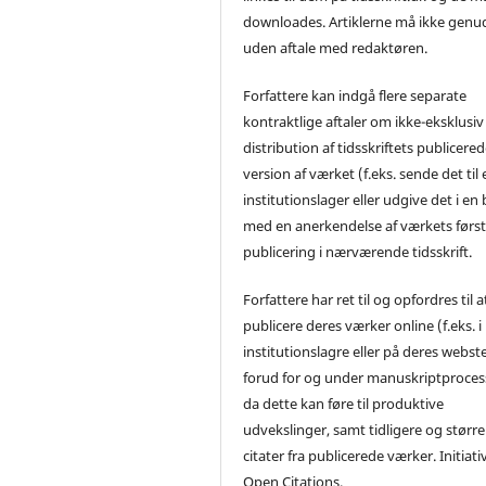
downloades. Artiklerne må ikke genu
uden aftale med redaktøren.
Forfattere kan indgå flere separate
kontraktlige aftaler om ikke-eksklusiv
distribution af tidsskriftets publicere
version af værket (f.eks. sende det til 
institutionslager eller udgive det i en
med en anerkendelse af værkets førs
publicering i nærværende tidsskrift.
Forfattere har ret til og opfordres til a
publicere deres værker online (f.eks. i
institutionslagre eller på deres webst
forud for og under manuskriptproces
da dette kan føre til produktive
udvekslinger, samt tidligere og større
citater fra publicerede værker. Initiati
Open Citations.