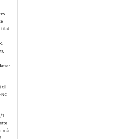
res
te
til at
K.
ns,
d
 læser
 til
Y-NC
1/1
ette
er må
å