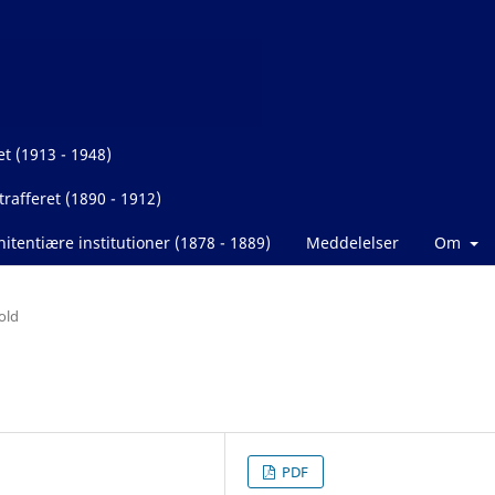
et (1913 - 1948)
rafferet (1890 - 1912)
itentiære institutioner (1878 - 1889)
Meddelelser
Om
old
PDF