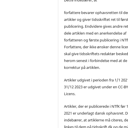
forfattere bevarer ophavsretten til de
artikler og giver tidsskriftet ret til førs
publicering. Endvidere gives andre ret 
dele artiklen med en anerkendelse af
forfatteren og første publicering i NTf
Forfattere, der ikke ønsker denne lice
skal give tidsskriftets redaktør beske
herom senest i forbindelse med at de
korrektur på artiklen.
Artikler udgivet i perioden fra 1/1 2021
31/12 2023 er udgivet under en CC-B
Licens.
Artikler, der er publicerede i NTfK før 
2021 er underlagt dansk ophavsret. D
indebærer, at artiklerne må citeres, d
linkes til dem på tidsskrift.dk og de m