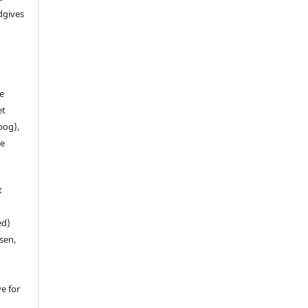
dgives
de
et
 bog),
te
t
ed)
sen,
ve for