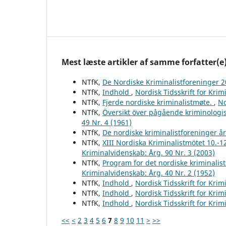
Mest læste artikler af samme forfatter(e
NTfK,
De Nordiske Kriminalistforeninger 
NTfK,
Indhold
,
Nordisk Tidsskrift for Krim
NTfK,
Fjerde nordiske kriminalistmøte.
,
No
NTfK,
Översikt över pågående kriminologis
49 Nr. 4 (1961)
NTfK,
De nordiske kriminalistforeninger å
NTfK,
XIII Nordiska Kriminalistmötet 10.-1
Kriminalvidenskab: Årg. 90 Nr. 3 (2003)
NTfK,
Program for det nordiske kriminalis
Kriminalvidenskab: Årg. 40 Nr. 2 (1952)
NTfK,
Indhold
,
Nordisk Tidsskrift for Krim
NTfK,
Indhold
,
Nordisk Tidsskrift for Krim
NTfK,
Indhold
,
Nordisk Tidsskrift for Krim
<<
<
2
3
4
5
6
7
8
9
10
11
>
>>