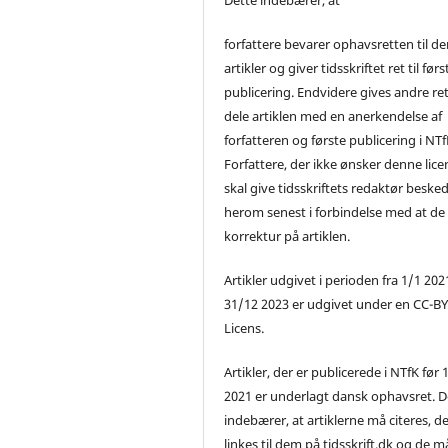
forfattere bevarer ophavsretten til de
artikler og giver tidsskriftet ret til førs
publicering. Endvidere gives andre ret 
dele artiklen med en anerkendelse af
forfatteren og første publicering i NTf
Forfattere, der ikke ønsker denne lice
skal give tidsskriftets redaktør beske
herom senest i forbindelse med at de
korrektur på artiklen.
Artikler udgivet i perioden fra 1/1 2021
31/12 2023 er udgivet under en CC-B
Licens.
Artikler, der er publicerede i NTfK før 
2021 er underlagt dansk ophavsret. D
indebærer, at artiklerne må citeres, d
linkes til dem på tidsskrift.dk og de m