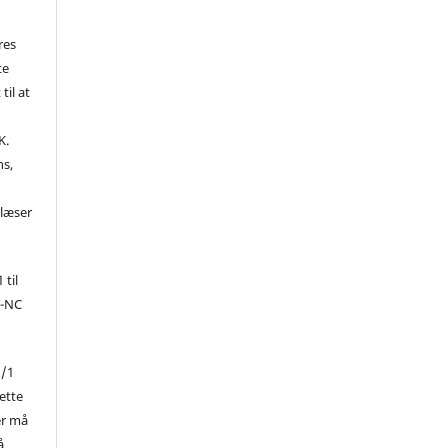
res
te
til at
K.
ns,
d
 læser
 til
Y-NC
1/1
ette
er må
å