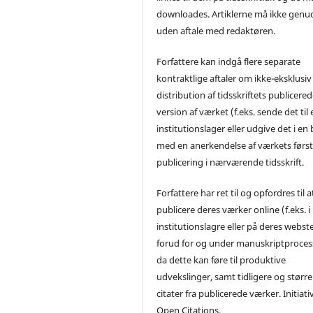
downloades. Artiklerne må ikke genu
uden aftale med redaktøren.
Forfattere kan indgå flere separate
kontraktlige aftaler om ikke-eksklusiv
distribution af tidsskriftets publicere
version af værket (f.eks. sende det til 
institutionslager eller udgive det i en
med en anerkendelse af værkets førs
publicering i nærværende tidsskrift.
Forfattere har ret til og opfordres til a
publicere deres værker online (f.eks. i
institutionslagre eller på deres webst
forud for og under manuskriptproces
da dette kan føre til produktive
udvekslinger, samt tidligere og større
citater fra publicerede værker. Initiati
Open Citations.