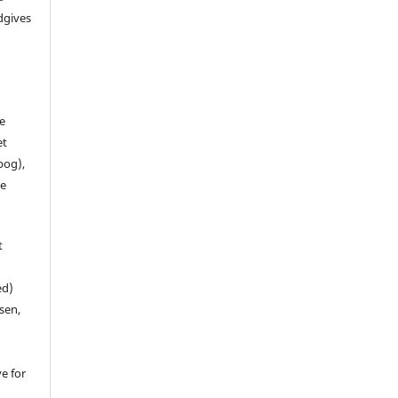
dgives
de
et
 bog),
te
t
ed)
sen,
ve for