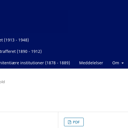
et (1913 - 1948)
rafferet (1890 - 1912)
itentiære institutioner (1878 - 1889)
Meddelelser
Om
old
PDF