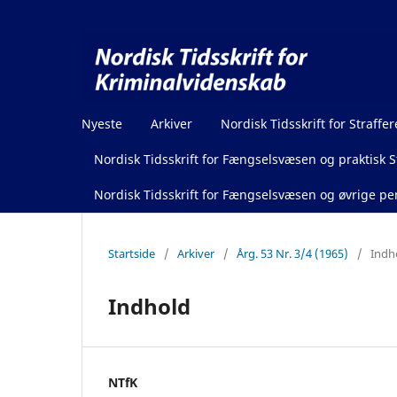
Nyeste
Arkiver
Nordisk Tidsskrift for Straffer
Nordisk Tidsskrift for Fængselsvæsen og praktisk St
Nordisk Tidsskrift for Fængselsvæsen og øvrige pen
Startside
/
Arkiver
/
Årg. 53 Nr. 3/4 (1965)
/
Indh
Indhold
NTfK