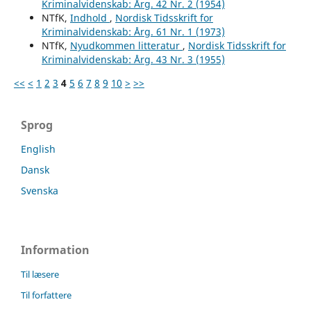
Kriminalvidenskab: Årg. 42 Nr. 2 (1954)
NTfK,
Indhold
,
Nordisk Tidsskrift for
Kriminalvidenskab: Årg. 61 Nr. 1 (1973)
NTfK,
Nyudkommen litteratur
,
Nordisk Tidsskrift for
Kriminalvidenskab: Årg. 43 Nr. 3 (1955)
<<
<
1
2
3
4
5
6
7
8
9
10
>
>>
Sprog
English
Dansk
Svenska
Information
Til læsere
Til forfattere