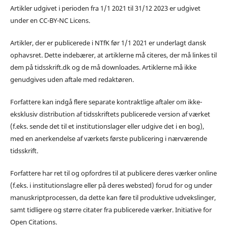
Artikler udgivet i perioden fra 1/1 2021 til 31/12 2023 er udgivet
under en CC-BY-NC Licens.
Artikler, der er publicerede i NTfK før 1/1 2021 er underlagt dansk
ophavsret. Dette indebærer, at artiklerne må citeres, der må linkes til
dem på tidsskrift.dk og de må downloades. Artiklerne må ikke
genudgives uden aftale med redaktøren.
Forfattere kan indgå flere separate kontraktlige aftaler om ikke-
eksklusiv distribution af tidsskriftets publicerede version af værket
(f.eks. sende det til et institutionslager eller udgive det i en bog),
med en anerkendelse af værkets første publicering i nærværende
tidsskrift.
Forfattere har ret til og opfordres til at publicere deres værker online
(f.eks. i institutionslagre eller på deres websted) forud for og under
manuskriptprocessen, da dette kan føre til produktive udvekslinger,
samt tidligere og større citater fra publicerede værker. Initiative for
Open Citations.