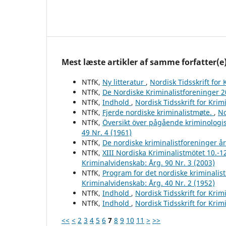
Mest læste artikler af samme forfatter(e
NTfK,
Ny litteratur
,
Nordisk Tidsskrift for
NTfK,
De Nordiske Kriminalistforeninger 
NTfK,
Indhold
,
Nordisk Tidsskrift for Krim
NTfK,
Fjerde nordiske kriminalistmøte.
,
No
NTfK,
Översikt över pågående kriminologis
49 Nr. 4 (1961)
NTfK,
De nordiske kriminalistforeninger å
NTfK,
XIII Nordiska Kriminalistmötet 10.-1
Kriminalvidenskab: Årg. 90 Nr. 3 (2003)
NTfK,
Program for det nordiske kriminalis
Kriminalvidenskab: Årg. 40 Nr. 2 (1952)
NTfK,
Indhold
,
Nordisk Tidsskrift for Krim
NTfK,
Indhold
,
Nordisk Tidsskrift for Krim
<<
<
2
3
4
5
6
7
8
9
10
11
>
>>