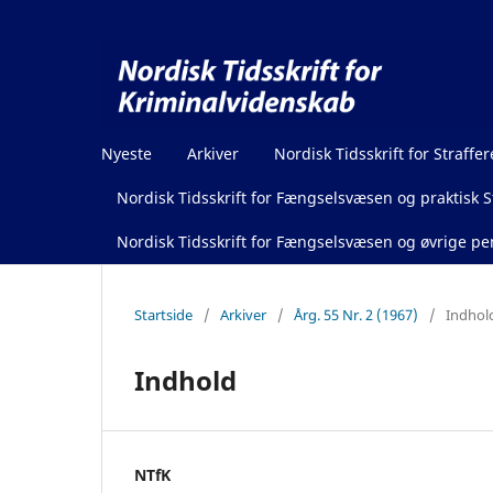
Nyeste
Arkiver
Nordisk Tidsskrift for Straffer
Nordisk Tidsskrift for Fængselsvæsen og praktisk St
Nordisk Tidsskrift for Fængselsvæsen og øvrige pen
Startside
/
Arkiver
/
Årg. 55 Nr. 2 (1967)
/
Indhol
Indhold
NTfK