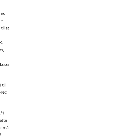
res
te
til at
K.
ns,
d
 læser
 til
Y-NC
1/1
ette
er må
å