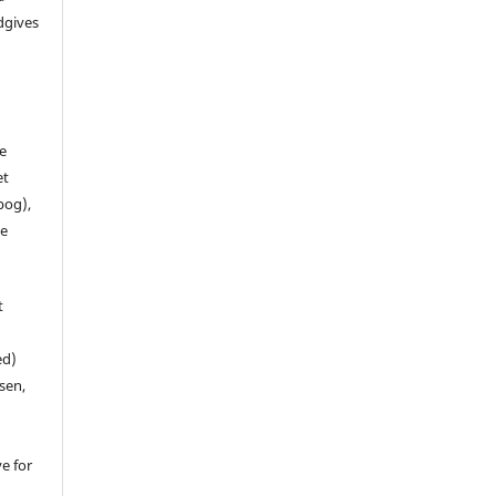
dgives
de
et
 bog),
te
t
ed)
sen,
ve for