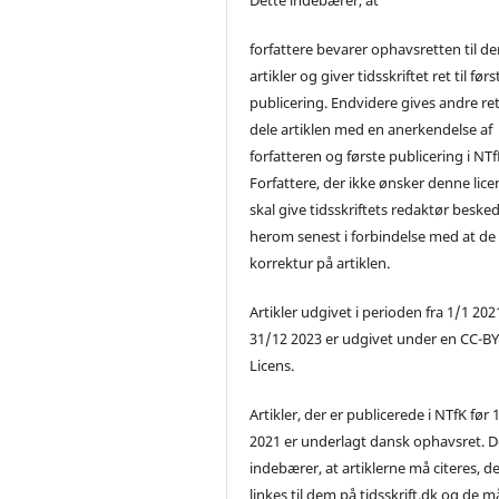
forfattere bevarer ophavsretten til de
artikler og giver tidsskriftet ret til førs
publicering. Endvidere gives andre ret 
dele artiklen med en anerkendelse af
forfatteren og første publicering i NTf
Forfattere, der ikke ønsker denne lice
skal give tidsskriftets redaktør beske
herom senest i forbindelse med at de
korrektur på artiklen.
Artikler udgivet i perioden fra 1/1 2021
31/12 2023 er udgivet under en CC-B
Licens.
Artikler, der er publicerede i NTfK før 
2021 er underlagt dansk ophavsret. D
indebærer, at artiklerne må citeres, d
linkes til dem på tidsskrift.dk og de m