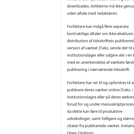
downloades. Artiklerne må ikke genu
uden aftale med redaktøren.
Forfattere kan indgå flere separate
kontraktlige aftaler om ikke-eksklusiv
distribution af tidsskriftets publicere
version af værket (f.eks. sende det til 
institutionslager eller udgive det i en
med en anerkendelse af værkets førs
publicering i nærværende tidsskrift.
Forfattere har ret til og opfordres til a
publicere deres værker online (f.eks. i
institutionslagre eller på deres webst
forud for og under manuskriptproces
da dette kan føre til produktive
udvekslinger, samt tidligere og større
citater fra publicerede værker. Initiati
Open Citations.