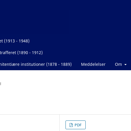
et (1913 - 1948)
rafferet (1890 - 1912)
itentiære institutioner (1878 - 1889)
Meddelelser
Om
d
PDF