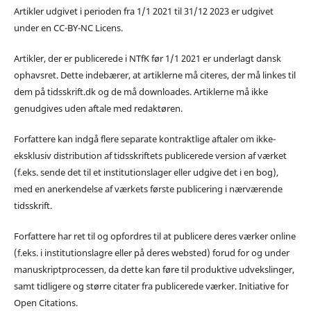
Artikler udgivet i perioden fra 1/1 2021 til 31/12 2023 er udgivet
under en CC-BY-NC Licens.
Artikler, der er publicerede i NTfK før 1/1 2021 er underlagt dansk
ophavsret. Dette indebærer, at artiklerne må citeres, der må linkes til
dem på tidsskrift.dk og de må downloades. Artiklerne må ikke
genudgives uden aftale med redaktøren.
Forfattere kan indgå flere separate kontraktlige aftaler om ikke-
eksklusiv distribution af tidsskriftets publicerede version af værket
(f.eks. sende det til et institutionslager eller udgive det i en bog),
med en anerkendelse af værkets første publicering i nærværende
tidsskrift.
Forfattere har ret til og opfordres til at publicere deres værker online
(f.eks. i institutionslagre eller på deres websted) forud for og under
manuskriptprocessen, da dette kan føre til produktive udvekslinger,
samt tidligere og større citater fra publicerede værker. Initiative for
Open Citations.