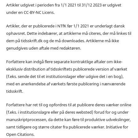
Artikler udgivet i perioden fra 1/1 2021 til 31/12 2023 er udgivet
under en CC-BY-NC Licens.
Artikler, der er publicerede i NTfK før 1/1 2021 er underlagt dansk
ophavsret. Dette indebærer, at artiklerne må citeres, der må linkes til
dem på tidsskrift.dk og de må downloades. Artiklerne må ikke
genudgives uden aftale med redaktøren.
Forfattere kan indgå flere separate kontraktlige aftaler om ikke-
eksklusiv distribution af tidsskriftets publicerede version af værket
(f.eks. sende det til et institutionslager eller udgive det i en bog),
med en anerkendelse af værkets første publicering i nærværende
tidsskrift.
Forfattere har ret til og opfordres til at publicere deres værker online
(f.eks. i institutionslagre eller på deres websted) forud for og under
manuskriptprocessen, da dette kan føre til produktive udvekslinger,
samt tidligere og større citater fra publicerede værker. Initiative for
Open Citations.