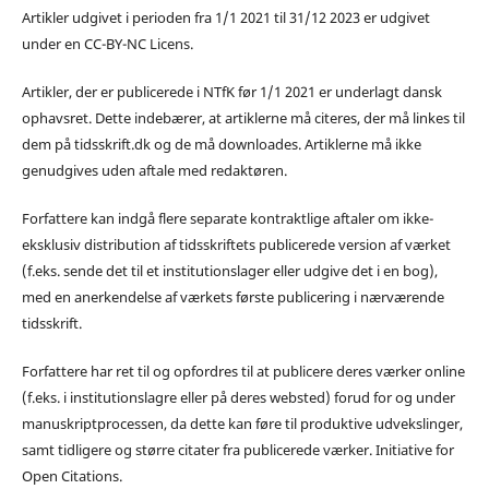
Artikler udgivet i perioden fra 1/1 2021 til 31/12 2023 er udgivet
under en CC-BY-NC Licens.
Artikler, der er publicerede i NTfK før 1/1 2021 er underlagt dansk
ophavsret. Dette indebærer, at artiklerne må citeres, der må linkes til
dem på tidsskrift.dk og de må downloades. Artiklerne må ikke
genudgives uden aftale med redaktøren.
Forfattere kan indgå flere separate kontraktlige aftaler om ikke-
eksklusiv distribution af tidsskriftets publicerede version af værket
(f.eks. sende det til et institutionslager eller udgive det i en bog),
med en anerkendelse af værkets første publicering i nærværende
tidsskrift.
Forfattere har ret til og opfordres til at publicere deres værker online
(f.eks. i institutionslagre eller på deres websted) forud for og under
manuskriptprocessen, da dette kan føre til produktive udvekslinger,
samt tidligere og større citater fra publicerede værker. Initiative for
Open Citations.