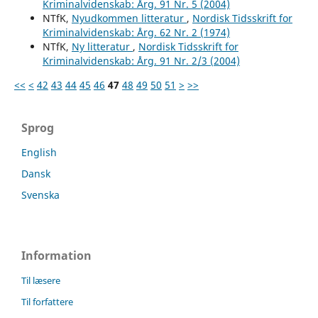
Kriminalvidenskab: Årg. 91 Nr. 5 (2004)
NTfK,
Nyudkommen litteratur
,
Nordisk Tidsskrift for
Kriminalvidenskab: Årg. 62 Nr. 2 (1974)
NTfK,
Ny litteratur
,
Nordisk Tidsskrift for
Kriminalvidenskab: Årg. 91 Nr. 2/3 (2004)
<<
<
42
43
44
45
46
47
48
49
50
51
>
>>
Sprog
English
Dansk
Svenska
Information
Til læsere
Til forfattere