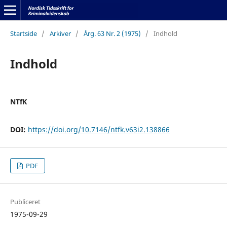
Startside
/
Arkiver
/
Årg. 63 Nr. 2 (1975)
/
Indhold
Indhold
NTfK
DOI:
https://doi.org/10.7146/ntfk.v63i2.138866
PDF
Publiceret
1975-09-29