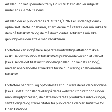
Artikler udgivet i perioden fra 1/1 2021 til 31/12 2023 er udgivet
under en CC-BY-NC Licens.
Artikler, der er publicerede i NTfK før 1/1 2021 er underlagt dansk
ophavsret. Dette indebærer, at artiklerne må citeres, der må linkes til
dem på tidsskrift.dk og de må downloades. Artiklerne må ikke
genudgives uden aftale med redaktøren.
Forfattere kan indgå flere separate kontraktlige aftaler om ikke-
eksklusiv distribution af tidsskriftets publicerede version af værket
(f.eks. sende det til et institutionslager eller udgive det i en bog),
med en anerkendelse af værkets første publicering i nærværende
tidsskrift.
Forfattere har ret til og opfordres til at publicere deres værker online
(f.eks. i institutionslagre eller på deres websted) forud for og under
manuskriptprocessen, da dette kan føre til produktive udvekslinger,
samt tidligere og større citater fra publicerede værker. Initiative for
Open Citations.