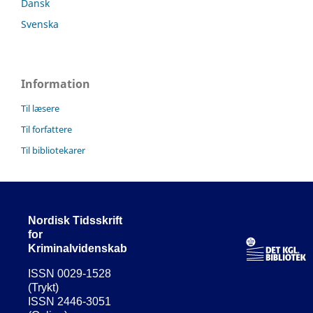
Dansk
Svenska
Information
Til læsere
Til forfattere
Til bibliotekarer
Nordisk Tidsskrift
for
Kriminalvidenskab
ISSN 0029-1528
(Trykt)
ISSN 2446-3051