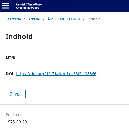
Startside
/
Arkiver
/
Årg. 63 Nr. 2 (1975)
/
Indhold
Indhold
NTfK
DOI:
https://doi.org/10.7146/ntfk.v63i2.138866
PDF
Publiceret
1975-09-29