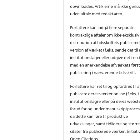
downloades. Artiklerne må ikke genu
uden aftale med redaktøren.
Forfattere kan indgå flere separate
kontraktlige aftaler om ikke-eksklusiv
distribution af tidsskriftets publicere
version af værket (f.eks. sende det til 
institutionslager eller udgive det i en
med en anerkendelse af værkets førs
publicering i nærværende tidsskrift.
Forfattere har ret til og opfordres til a
publicere deres værker online (f.eks. i
institutionslagre eller på deres webst
forud for og under manuskriptproces
da dette kan føre til produktive
udvekslinger, samt tidligere og større
citater fra publicerede værker. Initiati
Open Citations.