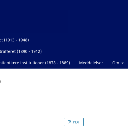
et (1913 - 1948)
rafferet (1890 - 1912)
itentiære institutioner (1878 - 1889)
Meddelelser
Om
d
PDF