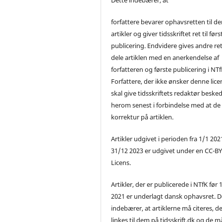
forfattere bevarer ophavsretten til de
artikler og giver tidsskriftet ret til førs
publicering. Endvidere gives andre ret 
dele artiklen med en anerkendelse af
forfatteren og første publicering i NTf
Forfattere, der ikke ønsker denne lice
skal give tidsskriftets redaktør beske
herom senest i forbindelse med at de
korrektur på artiklen.
Artikler udgivet i perioden fra 1/1 2021
31/12 2023 er udgivet under en CC-B
Licens.
Artikler, der er publicerede i NTfK før 
2021 er underlagt dansk ophavsret. D
indebærer, at artiklerne må citeres, d
linkes til dem på tidsskrift.dk og de m