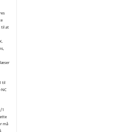
res
te
til at
K.
ns,
d
 læser
 til
Y-NC
1/1
ette
er må
å