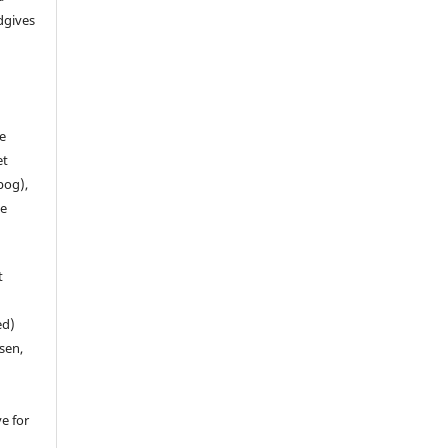
dgives
de
et
 bog),
te
t
ed)
sen,
ve for