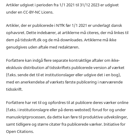
Artikler udgivet i perioden fra 1/1 2021 til 31/12 2023 er udgivet
under en CC-BY-NC Licens.
Artikler, der er publicerede i NTfK før 1/1 2021 er underlagt dansk
ophavsret. Dette indebærer, at artiklerne må citeres, der må linkes til
dem på tidsskrift.dk og de må downloades. Artiklerne må ikke
genudgives uden aftale med redaktøren.
Forfattere kan indgå flere separate kontraktlige aftaler om ikke-
eksklusiv distribution af tidsskriftets publicerede version af værket
(f.eks. sende det til et institutionslager eller udgive det i en bog),
med en anerkendelse af værkets første publicering i nærværende
tidsskrift.
Forfattere har ret til og opfordres til at publicere deres værker online
(f.eks. i institutionslagre eller på deres websted) forud for og under
manuskriptprocessen, da dette kan føre til produktive udvekslinger,
samt tidligere og større citater fra publicerede værker. Initiative for
Open Citations.