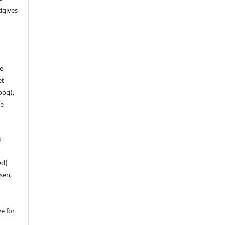
dgives
de
et
 bog),
te
t
ed)
sen,
ve for