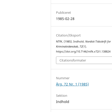
Publiceret
1985-02-28
Citation/Eksport
NTfK. (1985). Indhold.
Nordisk Tidsskrift for
Kriminalvidenskab
,
72
(1).
https://doi.org/10.7146/ntfk.v72i1.138824
Citationsformater
Nummer
Årg. 72 Nr. 1 (1985)
Sektion
Indhold