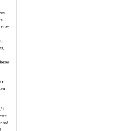
res
te
til at
K.
ns,
d
 læser
 til
Y-NC
1/1
ette
er må
å