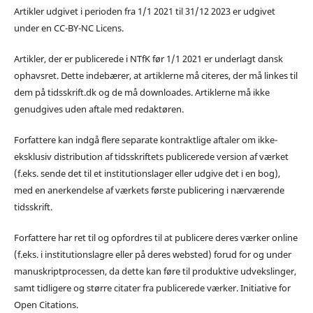
Artikler udgivet i perioden fra 1/1 2021 til 31/12 2023 er udgivet
under en CC-BY-NC Licens.
Artikler, der er publicerede i NTfK før 1/1 2021 er underlagt dansk
ophavsret. Dette indebærer, at artiklerne må citeres, der må linkes til
dem på tidsskrift.dk og de må downloades. Artiklerne må ikke
genudgives uden aftale med redaktøren.
Forfattere kan indgå flere separate kontraktlige aftaler om ikke-
eksklusiv distribution af tidsskriftets publicerede version af værket
(f.eks. sende det til et institutionslager eller udgive det i en bog),
med en anerkendelse af værkets første publicering i nærværende
tidsskrift.
Forfattere har ret til og opfordres til at publicere deres værker online
(f.eks. i institutionslagre eller på deres websted) forud for og under
manuskriptprocessen, da dette kan føre til produktive udvekslinger,
samt tidligere og større citater fra publicerede værker. Initiative for
Open Citations.