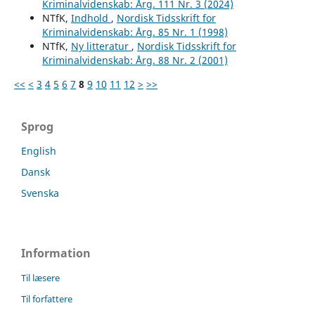
Kriminalvidenskab: Årg. 111 Nr. 3 (2024)
NTfK,
Indhold
,
Nordisk Tidsskrift for
Kriminalvidenskab: Årg. 85 Nr. 1 (1998)
NTfK,
Ny litteratur
,
Nordisk Tidsskrift for
Kriminalvidenskab: Årg. 88 Nr. 2 (2001)
<<
<
3
4
5
6
7
8
9
10
11
12
>
>>
Sprog
English
Dansk
Svenska
Information
Til læsere
Til forfattere