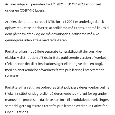
Artikler udgivet i perioden fra 1/1 2021 til 31/12 2023 er udgivet
under en CC-BY-NC Licens.
Artikler, der er publicerede i NTfK før 1/1 2021 er underlagt dansk
ophavsret. Dette indebærer, at artiklerne må citeres, der må linkes til
dem på tidsskrift.dk og de må downloades. Artiklerne må ikke
genudgives uden aftale med redaktøren.
Forfattere kan indgå flere separate kontraktlige aftaler om ikke-
eksklusiv distribution af tidsskriftets publicerede version af værket
(f.eks. sende det til et institutionslager eller udgive det i en bog),
med en anerkendelse af værkets første publicering i nærværende
tidsskrift.
Forfattere har ret til og opfordres til at publicere deres værker online
(f.eks. i institutionslagre eller på deres websted) forud for og under
manuskriptprocessen, da dette kan føre til produktive udvekslinger,
samt tidligere og større citater fra publicerede værker. Initiative for
Open Citations.