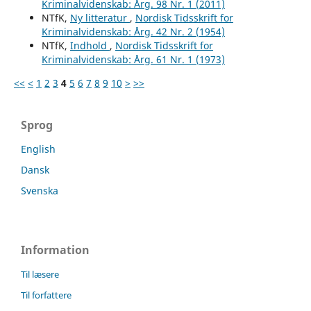
Kriminalvidenskab: Årg. 98 Nr. 1 (2011)
NTfK,
Ny litteratur
,
Nordisk Tidsskrift for
Kriminalvidenskab: Årg. 42 Nr. 2 (1954)
NTfK,
Indhold
,
Nordisk Tidsskrift for
Kriminalvidenskab: Årg. 61 Nr. 1 (1973)
<<
<
1
2
3
4
5
6
7
8
9
10
>
>>
Sprog
English
Dansk
Svenska
Information
Til læsere
Til forfattere