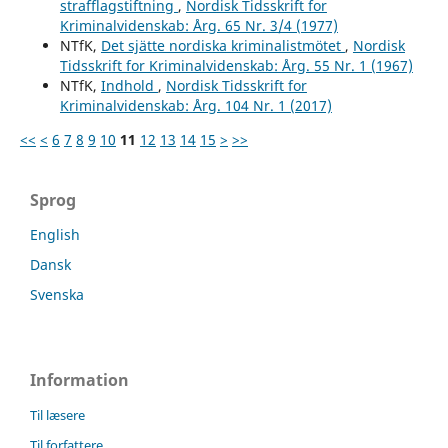
strafflagstiftning
,
Nordisk Tidsskrift for
Kriminalvidenskab: Årg. 65 Nr. 3/4 (1977)
NTfK,
Det sjätte nordiska kriminalistmötet
,
Nordisk
Tidsskrift for Kriminalvidenskab: Årg. 55 Nr. 1 (1967)
NTfK,
Indhold
,
Nordisk Tidsskrift for
Kriminalvidenskab: Årg. 104 Nr. 1 (2017)
<<
<
6
7
8
9
10
11
12
13
14
15
>
>>
Sprog
English
Dansk
Svenska
Information
Til læsere
Til forfattere