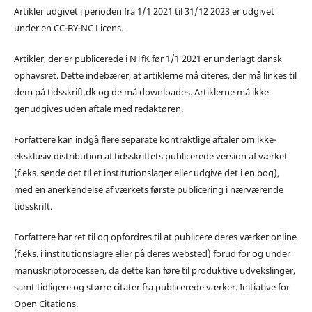
Artikler udgivet i perioden fra 1/1 2021 til 31/12 2023 er udgivet
under en CC-BY-NC Licens.
Artikler, der er publicerede i NTfK før 1/1 2021 er underlagt dansk
ophavsret. Dette indebærer, at artiklerne må citeres, der må linkes til
dem på tidsskrift.dk og de må downloades. Artiklerne må ikke
genudgives uden aftale med redaktøren.
Forfattere kan indgå flere separate kontraktlige aftaler om ikke-
eksklusiv distribution af tidsskriftets publicerede version af værket
(f.eks. sende det til et institutionslager eller udgive det i en bog),
med en anerkendelse af værkets første publicering i nærværende
tidsskrift.
Forfattere har ret til og opfordres til at publicere deres værker online
(f.eks. i institutionslagre eller på deres websted) forud for og under
manuskriptprocessen, da dette kan føre til produktive udvekslinger,
samt tidligere og større citater fra publicerede værker. Initiative for
Open Citations.