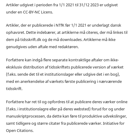
Artikler udgivet i perioden fra 1/1 2021 til 31/12 2023 er udgivet
under en CC-BY-NC Licens.
Artikler, der er publicerede i NTfK før 1/1 2021 er underlagt dansk
ophavsret. Dette indebærer, at artiklerne må citeres, der må linkes til
dem på tidsskrift.dk og de må downloades. Artiklerne må ikke
genudgives uden aftale med redaktøren.
Forfattere kan indgå flere separate kontraktlige aftaler om ikke-
eksklusiv distribution af tidsskriftets publicerede version af værket
(f.eks. sende det til et institutionslager eller udgive det i en bog),
med en anerkendelse af værkets første publicering i nærværende
tidsskrift.
Forfattere har ret til og opfordres til at publicere deres værker online
(f.eks. i institutionslagre eller på deres websted) forud for og under
manuskriptprocessen, da dette kan føre til produktive udvekslinger,
samt tidligere og større citater fra publicerede værker. Initiative for
Open Citations.