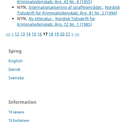
Kriminalvidenskab: Årg. 43 Nr. 4 (1955)
NTfK,
Internationalisering af straffeområdet
,
Nordisk
Tidsskrift for Kriminalvidenskab: Årg. 81 Nr. 2 (1994)
NTfK,
Ny litteratur
,
Nordisk Tidsskrift for
Kriminalvidenskab: Årg. 72 Nr. 1 (1985)
<<
<
12
13
14
15
16
17
18
19
20
21
>
>>
Sprog
English
Dansk
Svenska
Information
Til læsere
Til forfattere