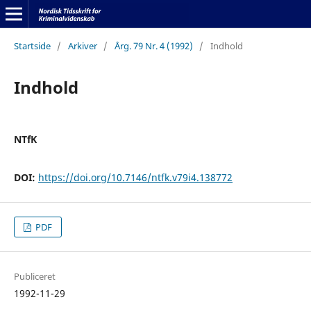
Startside
/
Arkiver
/
Årg. 79 Nr. 4 (1992)
/
Indhold
Indhold
NTfK
DOI:
https://doi.org/10.7146/ntfk.v79i4.138772
PDF
Publiceret
1992-11-29