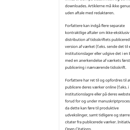
downloades. Artiklerne må ikke genu
uden aftale med redaktøren.
Forfattere kan indgå flere separate
kontraktlige aftaler om ikke-eksklusiv
distribution af tidsskriftets publicere
version af værket (f.eks. sende det til 
institutionslager eller udgive det i en
med en anerkendelse af værkets førs
publicering i nærværende tidsskrift.
Forfattere har ret til og opfordres til a
publicere deres værker online (f.eks. i
institutionslagre eller på deres webst
forud for og under manuskriptproces
da dette kan føre til produktive
udvekslinger, samt tidligere og større
citater fra publicerede værker. Initiati
Open Citations.