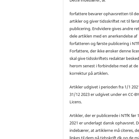
forfattere bevarer ophavsretten til de
artikler og giver tidsskriftet ret til førs
publicering. Endvidere gives andre ret 
dele artiklen med en anerkendelse af
forfatteren og første publicering i NTf
Forfattere, der ikke ønsker denne lice
skal give tidsskriftets redaktør beske
herom senest i forbindelse med at de
korrektur på artiklen.
Artikler udgivet i perioden fra 1/1 2021
31/12 2023 er udgivet under en CC-B
Licens.
Artikler, der er publicerede i NTfK før 
2021 er underlagt dansk ophavsret. D
indebærer, at artiklerne må citeres, d
linkes til dem på tidsskrift.dk og de m