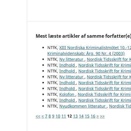
Mest læste artikler af samme forfatter(e
NTfK,
XIII Nordiska Kriminalistmötet 10.-1
Kriminalvidenskab: Årg. 90 Nr. 4 (2003)
NTfK,
Ny litteratur
,
Nordisk Tidsskrift for
NTfK,
Indhold
,
Nordisk Tidsskrift for Krim
NTfK,
Indhold
,
Nordisk Tidsskrift for Krim
NTfK,
Ny litteratur
,
Nordisk Tidsskrift for
NTfK,
Indhold
,
Nordisk Tidsskrift for Krim
NTfK,
Indhold
,
Nordisk Tidsskrift for Krim
NTfK,
Kolofon
,
Nordisk Tidsskrift for Krim
NTfK,
Indhold
,
Nordisk Tidsskrift for Krim
NTfK,
Nyudkommen litteratur
,
Nordisk Tid
<<
<
7
8
9
10
11
12
13
14
15
16
>
>>