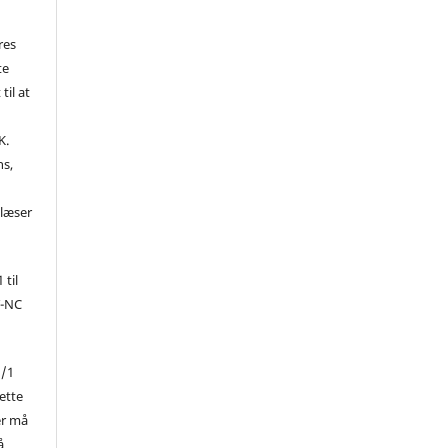
res
te
til at
K.
ns,
d
 læser
 til
Y-NC
1/1
ette
er må
å