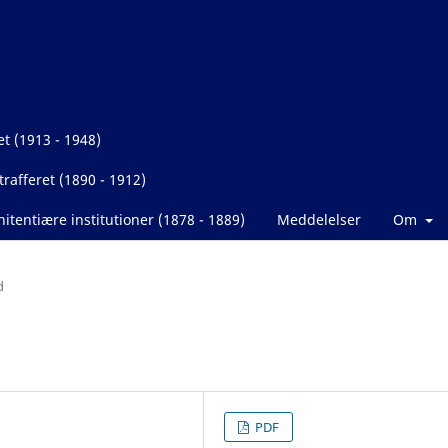
et (1913 - 1948)
rafferet (1890 - 1912)
itentiære institutioner (1878 - 1889)
Meddelelser
Om
d
PDF