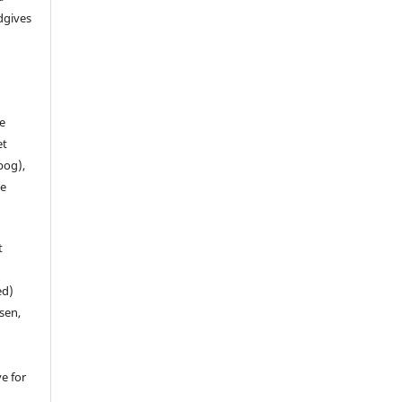
dgives
de
et
 bog),
te
t
ed)
sen,
ve for