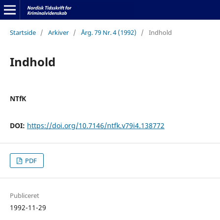
Startside
/
Arkiver
/
Årg. 79 Nr. 4 (1992)
/
Indhold
Indhold
NTfK
DOI:
https://doi.org/10.7146/ntfk.v79i4.138772
PDF
Publiceret
1992-11-29