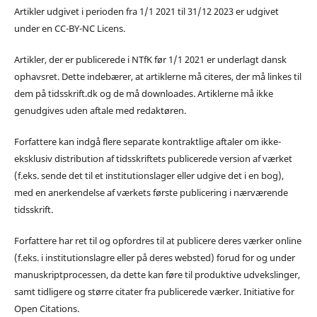
Artikler udgivet i perioden fra 1/1 2021 til 31/12 2023 er udgivet
under en CC-BY-NC Licens.
Artikler, der er publicerede i NTfK før 1/1 2021 er underlagt dansk
ophavsret. Dette indebærer, at artiklerne må citeres, der må linkes til
dem på tidsskrift.dk og de må downloades. Artiklerne må ikke
genudgives uden aftale med redaktøren.
Forfattere kan indgå flere separate kontraktlige aftaler om ikke-
eksklusiv distribution af tidsskriftets publicerede version af værket
(f.eks. sende det til et institutionslager eller udgive det i en bog),
med en anerkendelse af værkets første publicering i nærværende
tidsskrift.
Forfattere har ret til og opfordres til at publicere deres værker online
(f.eks. i institutionslagre eller på deres websted) forud for og under
manuskriptprocessen, da dette kan føre til produktive udvekslinger,
samt tidligere og større citater fra publicerede værker. Initiative for
Open Citations.