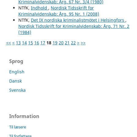
Kriminalvidenskab: Årg. 67 Nr. 3/4 (1980)
NTfK,
Indhold
,
Nordisk Tidsskrift for
Kriminalvidenskab: Årg. 95 Nr. 1 (2008)
NTfK,
Det IX nordiska kriminalistmötet i Helsingfors
,
Nordisk Tidsskrift for Kriminalvidenskab: Årg. 71 Nr. 2
(1984)
<<
<
13
14
15
16
17
18
19
20
21
22
>
>>
Sprog
English
Dansk
Svenska
Information
Til læsere
Til forfattere