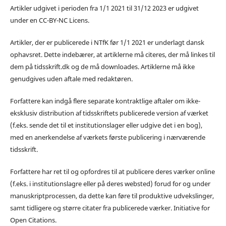
Artikler udgivet i perioden fra 1/1 2021 til 31/12 2023 er udgivet
under en CC-BY-NC Licens.
Artikler, der er publicerede i NTfK før 1/1 2021 er underlagt dansk
ophavsret. Dette indebærer, at artiklerne må citeres, der må linkes til
dem på tidsskrift.dk og de må downloades. Artiklerne må ikke
genudgives uden aftale med redaktøren.
Forfattere kan indgå flere separate kontraktlige aftaler om ikke-
eksklusiv distribution af tidsskriftets publicerede version af værket
(f.eks. sende det til et institutionslager eller udgive det i en bog),
med en anerkendelse af værkets første publicering i nærværende
tidsskrift.
Forfattere har ret til og opfordres til at publicere deres værker online
(f.eks. i institutionslagre eller på deres websted) forud for og under
manuskriptprocessen, da dette kan føre til produktive udvekslinger,
samt tidligere og større citater fra publicerede værker. Initiative for
Open Citations.