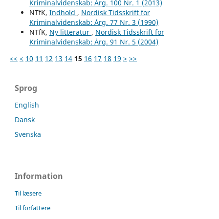
Kriminalvidenskab: Årg. 100 Nr. 1 (2013)
NTfK,
Indhold
,
Nordisk Tidsskrift for
Kriminalvidenskab: Årg. 77 Nr. 3 (1990)
NTfK,
Ny litteratur
,
Nordisk Tidsskrift for
Kriminalvidenskab: Årg. 91 Nr. 5 (2004)
<<
<
10
11
12
13
14
15
16
17
18
19
>
>>
Sprog
English
Dansk
Svenska
Information
Til læsere
Til forfattere