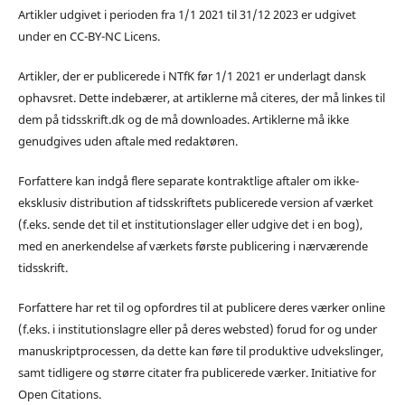
Artikler udgivet i perioden fra 1/1 2021 til 31/12 2023 er udgivet
under en CC-BY-NC Licens.
Artikler, der er publicerede i NTfK før 1/1 2021 er underlagt dansk
ophavsret. Dette indebærer, at artiklerne må citeres, der må linkes til
dem på tidsskrift.dk og de må downloades. Artiklerne må ikke
genudgives uden aftale med redaktøren.
Forfattere kan indgå flere separate kontraktlige aftaler om ikke-
eksklusiv distribution af tidsskriftets publicerede version af værket
(f.eks. sende det til et institutionslager eller udgive det i en bog),
med en anerkendelse af værkets første publicering i nærværende
tidsskrift.
Forfattere har ret til og opfordres til at publicere deres værker online
(f.eks. i institutionslagre eller på deres websted) forud for og under
manuskriptprocessen, da dette kan føre til produktive udvekslinger,
samt tidligere og større citater fra publicerede værker. Initiative for
Open Citations.