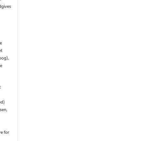
dgives
de
et
 bog),
te
t
ed)
sen,
ve for