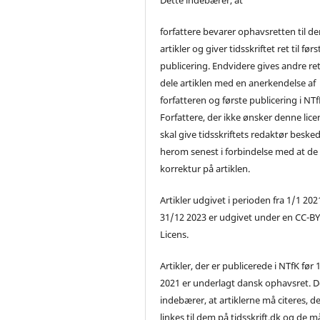
forfattere bevarer ophavsretten til de
artikler og giver tidsskriftet ret til førs
publicering. Endvidere gives andre ret 
dele artiklen med en anerkendelse af
forfatteren og første publicering i NTf
Forfattere, der ikke ønsker denne lice
skal give tidsskriftets redaktør beske
herom senest i forbindelse med at de
korrektur på artiklen.
Artikler udgivet i perioden fra 1/1 2021
31/12 2023 er udgivet under en CC-B
Licens.
Artikler, der er publicerede i NTfK før 
2021 er underlagt dansk ophavsret. D
indebærer, at artiklerne må citeres, d
linkes til dem på tidsskrift.dk og de m