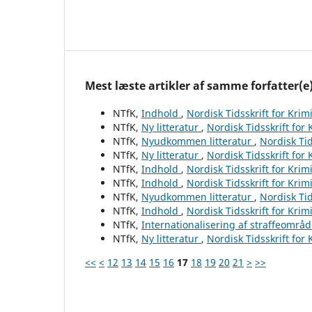
Mest læste artikler af samme forfatter(e
NTfK,
Indhold
,
Nordisk Tidsskrift for Krim
NTfK,
Ny litteratur
,
Nordisk Tidsskrift for
NTfK,
Nyudkommen litteratur
,
Nordisk Tid
NTfK,
Ny litteratur
,
Nordisk Tidsskrift for
NTfK,
Indhold
,
Nordisk Tidsskrift for Krim
NTfK,
Indhold
,
Nordisk Tidsskrift for Krim
NTfK,
Nyudkommen litteratur
,
Nordisk Tid
NTfK,
Indhold
,
Nordisk Tidsskrift for Krim
NTfK,
Internationalisering af straffeområ
NTfK,
Ny litteratur
,
Nordisk Tidsskrift for
<<
<
12
13
14
15
16
17
18
19
20
21
>
>>