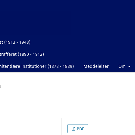
et (1913 - 1948)
rafferet (1890 - 1912)
itentiære institutioner (1878 - 1889)
Meddelelser
Om
d
PDF