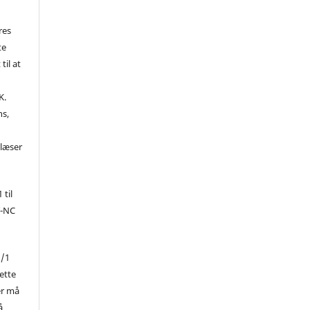
res
te
til at
K.
ns,
d
 læser
 til
Y-NC
1/1
ette
er må
å