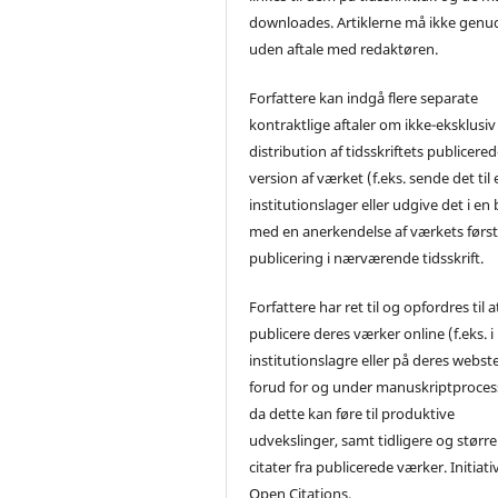
downloades. Artiklerne må ikke genu
uden aftale med redaktøren.
Forfattere kan indgå flere separate
kontraktlige aftaler om ikke-eksklusiv
distribution af tidsskriftets publicere
version af værket (f.eks. sende det til 
institutionslager eller udgive det i en
med en anerkendelse af værkets førs
publicering i nærværende tidsskrift.
Forfattere har ret til og opfordres til a
publicere deres værker online (f.eks. i
institutionslagre eller på deres webst
forud for og under manuskriptproces
da dette kan føre til produktive
udvekslinger, samt tidligere og større
citater fra publicerede værker. Initiati
Open Citations.