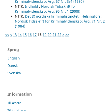
Kriminalvidenskab: Årg. 67 Nr. 3/4 (1980)
NTfK,
Indhold
,
Nordisk Tidsskrift for
Kriminalvidenskab: Årg. 95 Nr. 1 (2008)
NTfK,
Det IX nordiska kriminalistmötet i Helsingfors
,
Nordisk Tidsskrift for Kriminalvidenskab: Årg. 71 Nr. 2
(1984)
<<
<
13
14
15
16
17
18
19
20
21
22
>
>>
Sprog
English
Dansk
Svenska
Information
Til læsere
Til forfattere