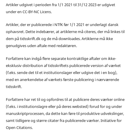
Artikler udgivet i perioden fra 1/1 2021 til 31/12 2023 er udgivet
under en CC-BY-NC Licens.
Artikler, der er publicerede i NTfK før 1/1 2021 er underlagt dansk
ophavsret. Dette indebærer, at artiklerne må citeres, der må linkes til
dem på tidsskrift.dk og de må downloades. Artiklerne må ikke
genudgives uden aftale med redaktøren.
Forfattere kan indgå flere separate kontraktlige aftaler om ikke-
eksklusiv distribution af tidsskriftets publicerede version af værket
(f.eks. sende det til et institutionslager eller udgive det i en bog),
med en anerkendelse af værkets første publicering i nærværende
tidsskrift.
Forfattere har ret til og opfordres til at publicere deres værker online
(f.eks. i institutionslagre eller på deres websted) forud for og under
manuskriptprocessen, da dette kan føre til produktive udvekslinger,
samt tidligere og større citater fra publicerede værker. Initiative for
Open Citations.