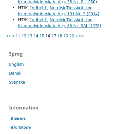
Kriminalvidenskab: Årg. 38 Nr. 2 (1950)
NTfK,
Indhold
,
Nordisk Tidsskrift for
Kriminalvidenskab: Årg. 101 Nr. 2 (2014)
NTfK,
Indhold
,
Nordisk Tidsskrift for
Kriminalvidenskab: Årg. 66 Nr. 3/4 (1978)
<<
<
11
12
13
14
15
16
17
18
19
20
>
>>
Sprog
English
Dansk
Svenska
Information
Til læsere
Til forfattere