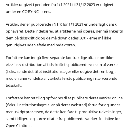
Artikler udgivet i perioden fra 1/1 2021 til 31/12 2023 er udgivet
under en CC-BY-NC Licens.
Artikler, der er publicerede i NTfK før 1/1 2021 er underlagt dansk
ophavsret. Dette indebærer, at artiklerne må citeres, der må linkes til
dem på tidsskrift.dk og de må downloades. Artiklerne må ikke
genudgives uden aftale med redaktøren.
Forfattere kan indgå flere separate kontraktlige aftaler om ikke-
eksklusiv distribution af tidsskriftets publicerede version af værket
(f.eks. sende det til et institutionslager eller udgive det i en bog),
med en anerkendelse af værkets første publicering i nærværende
tidsskrift.
Forfattere har ret til og opfordres til at publicere deres værker online
(f.eks. i institutionslagre eller på deres websted) forud for og under
manuskriptprocessen, da dette kan føre til produktive udvekslinger,
samt tidligere og større citater fra publicerede værker. Initiative for
Open Citations.