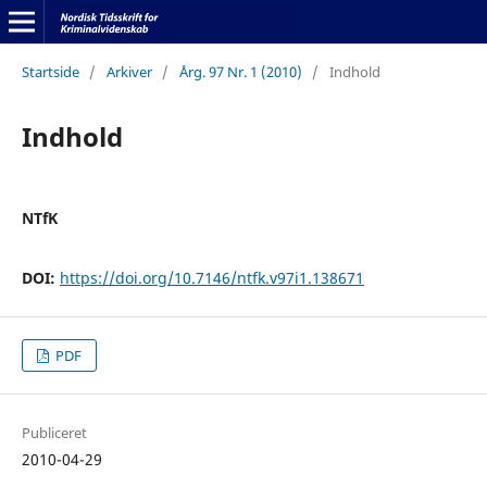
Startside
/
Arkiver
/
Årg. 97 Nr. 1 (2010)
/
Indhold
Indhold
NTfK
DOI:
https://doi.org/10.7146/ntfk.v97i1.138671
PDF
Publiceret
2010-04-29