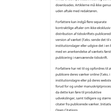
downloades. Artiklerne må ikke genu
uden aftale med redaktøren.
Forfattere kan indgå flere separate
kontraktlige aftaler om ikke-eksklusiv
distribution af tidsskriftets publicere
version af værket (f.eks. sende det til 
institutionslager eller udgive det i en
med en anerkendelse af værkets førs
publicering i nærværende tidsskrift.
Forfattere har ret til og opfordres til a
publicere deres værker online (f.eks. i
institutionslagre eller på deres webst
forud for og under manuskriptproces
da dette kan føre til produktive
udvekslinger, samt tidligere og større
citater fra publicerede værker. Initiati
Open Citations.