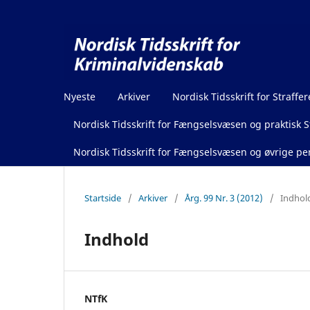
Nyeste
Arkiver
Nordisk Tidsskrift for Straffer
Nordisk Tidsskrift for Fængselsvæsen og praktisk St
Nordisk Tidsskrift for Fængselsvæsen og øvrige pen
Startside
/
Arkiver
/
Årg. 99 Nr. 3 (2012)
/
Indhol
Indhold
NTfK