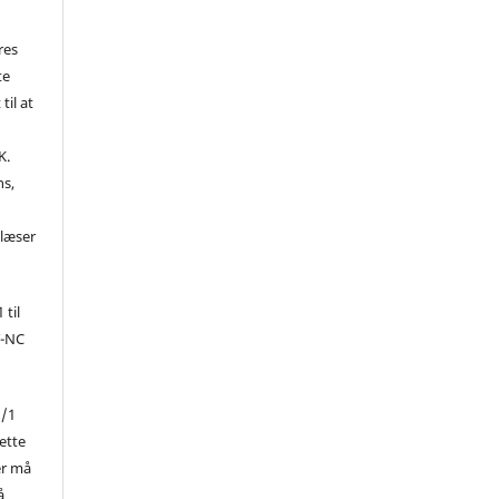
res
te
til at
K.
ns,
d
 læser
 til
Y-NC
1/1
ette
er må
å