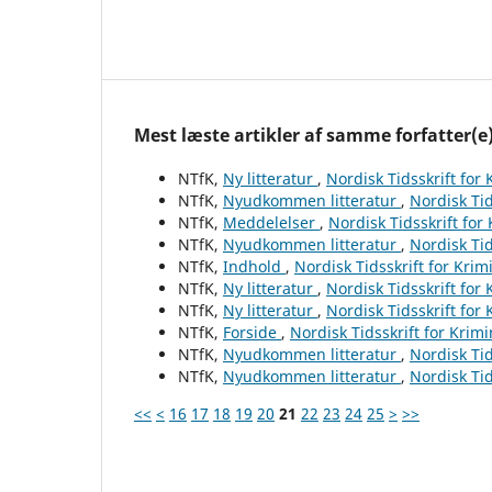
Mest læste artikler af samme forfatter(e
NTfK,
Ny litteratur
,
Nordisk Tidsskrift for
NTfK,
Nyudkommen litteratur
,
Nordisk Tid
NTfK,
Meddelelser
,
Nordisk Tidsskrift for
NTfK,
Nyudkommen litteratur
,
Nordisk Tid
NTfK,
Indhold
,
Nordisk Tidsskrift for Krim
NTfK,
Ny litteratur
,
Nordisk Tidsskrift for
NTfK,
Ny litteratur
,
Nordisk Tidsskrift for
NTfK,
Forside
,
Nordisk Tidsskrift for Krim
NTfK,
Nyudkommen litteratur
,
Nordisk Tid
NTfK,
Nyudkommen litteratur
,
Nordisk Tid
<<
<
16
17
18
19
20
21
22
23
24
25
>
>>