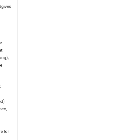
dgives
de
et
 bog),
te
t
ed)
sen,
ve for