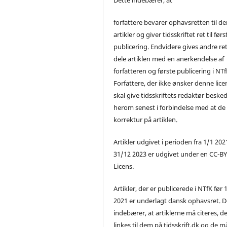
forfattere bevarer ophavsretten til de
artikler og giver tidsskriftet ret til førs
publicering. Endvidere gives andre ret 
dele artiklen med en anerkendelse af
forfatteren og første publicering i NTf
Forfattere, der ikke ønsker denne lice
skal give tidsskriftets redaktør beske
herom senest i forbindelse med at de
korrektur på artiklen.
Artikler udgivet i perioden fra 1/1 2021
31/12 2023 er udgivet under en CC-B
Licens.
Artikler, der er publicerede i NTfK før 
2021 er underlagt dansk ophavsret. D
indebærer, at artiklerne må citeres, d
linkes til dem på tidsskrift.dk og de m