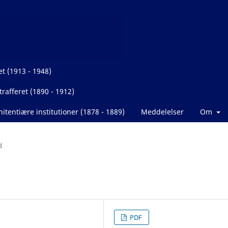
et (1913 - 1948)
rafferet (1890 - 1912)
itentiære institutioner (1878 - 1889)
Meddelelser
Om
d
PDF