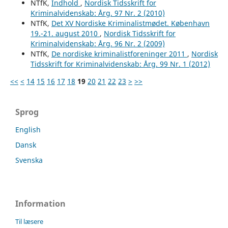
NTfK,
Indhold
,
Nordisk Tidsskrift for
Kriminalvidenskab: Årg. 97 Nr. 2 (2010)
NTfK,
Det XV Nordiske Kriminalistmødet. København
19.-21. august 2010
,
Nordisk Tidsskrift for
Kriminalvidenskab: Årg. 96 Nr. 2 (2009)
NTfK,
De nordiske kriminalistforeninger 2011
,
Nordisk
Tidsskrift for Kriminalvidenskab: Årg. 99 Nr. 1 (2012)
<<
<
14
15
16
17
18
19
20
21
22
23
>
>>
Sprog
English
Dansk
Svenska
Information
Til læsere