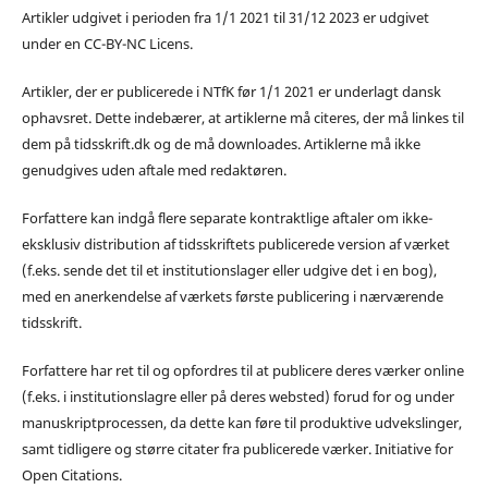
Artikler udgivet i perioden fra 1/1 2021 til 31/12 2023 er udgivet
under en CC-BY-NC Licens.
Artikler, der er publicerede i NTfK før 1/1 2021 er underlagt dansk
ophavsret. Dette indebærer, at artiklerne må citeres, der må linkes til
dem på tidsskrift.dk og de må downloades. Artiklerne må ikke
genudgives uden aftale med redaktøren.
Forfattere kan indgå flere separate kontraktlige aftaler om ikke-
eksklusiv distribution af tidsskriftets publicerede version af værket
(f.eks. sende det til et institutionslager eller udgive det i en bog),
med en anerkendelse af værkets første publicering i nærværende
tidsskrift.
Forfattere har ret til og opfordres til at publicere deres værker online
(f.eks. i institutionslagre eller på deres websted) forud for og under
manuskriptprocessen, da dette kan føre til produktive udvekslinger,
samt tidligere og større citater fra publicerede værker. Initiative for
Open Citations.