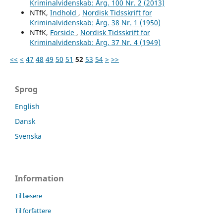
Kriminalvidenskab: Årg. 100 Nr. 2 (2013)
NTfK,
Indhold
,
Nordisk Tidsskrift for
Kriminalvidenskab: Årg. 38 Nr. 1 (1950)
NTfK,
Forside
,
Nordisk Tidsskrift for
Kriminalvidenskab: Årg. 37 Nr. 4 (1949)
<<
<
47
48
49
50
51
52
53
54
>
>>
Sprog
English
Dansk
Svenska
Information
Til læsere
Til forfattere