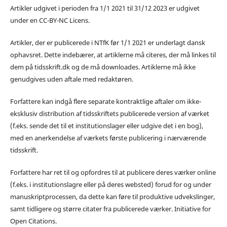
Artikler udgivet i perioden fra 1/1 2021 til 31/12 2023 er udgivet
under en CC-BY-NC Licens.
Artikler, der er publicerede i NTfK før 1/1 2021 er underlagt dansk
ophavsret. Dette indebærer, at artiklerne må citeres, der må linkes til
dem på tidsskrift.dk og de må downloades. Artiklerne må ikke
genudgives uden aftale med redaktøren.
Forfattere kan indgå flere separate kontraktlige aftaler om ikke-
eksklusiv distribution af tidsskriftets publicerede version af værket
(f.eks. sende det til et institutionslager eller udgive det i en bog),
med en anerkendelse af værkets første publicering i nærværende
tidsskrift.
Forfattere har ret til og opfordres til at publicere deres værker online
(f.eks. i institutionslagre eller på deres websted) forud for og under
manuskriptprocessen, da dette kan føre til produktive udvekslinger,
samt tidligere og større citater fra publicerede værker. Initiative for
Open Citations.