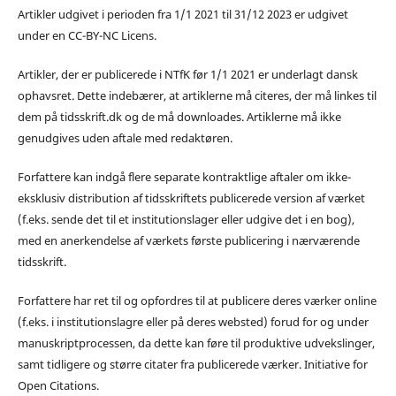
Artikler udgivet i perioden fra 1/1 2021 til 31/12 2023 er udgivet
under en CC-BY-NC Licens.
Artikler, der er publicerede i NTfK før 1/1 2021 er underlagt dansk
ophavsret. Dette indebærer, at artiklerne må citeres, der må linkes til
dem på tidsskrift.dk og de må downloades. Artiklerne må ikke
genudgives uden aftale med redaktøren.
Forfattere kan indgå flere separate kontraktlige aftaler om ikke-
eksklusiv distribution af tidsskriftets publicerede version af værket
(f.eks. sende det til et institutionslager eller udgive det i en bog),
med en anerkendelse af værkets første publicering i nærværende
tidsskrift.
Forfattere har ret til og opfordres til at publicere deres værker online
(f.eks. i institutionslagre eller på deres websted) forud for og under
manuskriptprocessen, da dette kan føre til produktive udvekslinger,
samt tidligere og større citater fra publicerede værker. Initiative for
Open Citations.