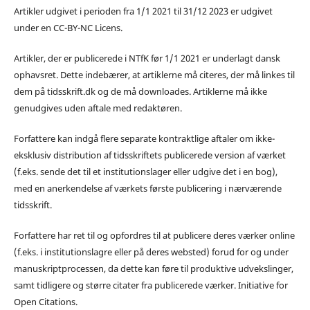
Artikler udgivet i perioden fra 1/1 2021 til 31/12 2023 er udgivet
under en CC-BY-NC Licens.
Artikler, der er publicerede i NTfK før 1/1 2021 er underlagt dansk
ophavsret. Dette indebærer, at artiklerne må citeres, der må linkes til
dem på tidsskrift.dk og de må downloades. Artiklerne må ikke
genudgives uden aftale med redaktøren.
Forfattere kan indgå flere separate kontraktlige aftaler om ikke-
eksklusiv distribution af tidsskriftets publicerede version af værket
(f.eks. sende det til et institutionslager eller udgive det i en bog),
med en anerkendelse af værkets første publicering i nærværende
tidsskrift.
Forfattere har ret til og opfordres til at publicere deres værker online
(f.eks. i institutionslagre eller på deres websted) forud for og under
manuskriptprocessen, da dette kan føre til produktive udvekslinger,
samt tidligere og større citater fra publicerede værker. Initiative for
Open Citations.