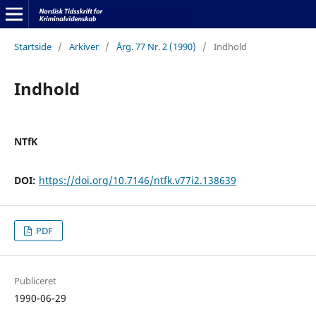
Startside
/
Arkiver
/
Årg. 77 Nr. 2 (1990)
/
Indhold
Indhold
NTfK
DOI:
https://doi.org/10.7146/ntfk.v77i2.138639
PDF
Publiceret
1990-06-29