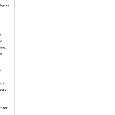
dgives
de
et
 bog),
te
t
ed)
sen,
ve for