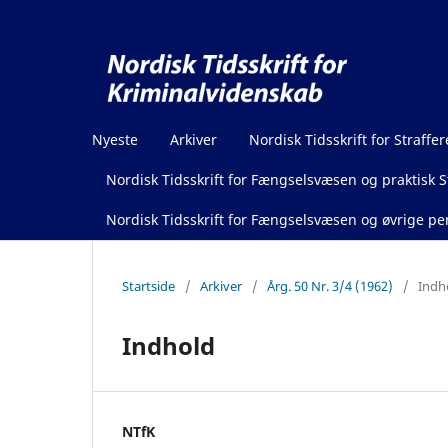
Nyeste
Arkiver
Nordisk Tidsskrift for Straffer
Nordisk Tidsskrift for Fængselsvæsen og praktisk St
Nordisk Tidsskrift for Fængselsvæsen og øvrige pen
Startside
/
Arkiver
/
Årg. 50 Nr. 3/4 (1962)
/
Indh
Indhold
NTfK