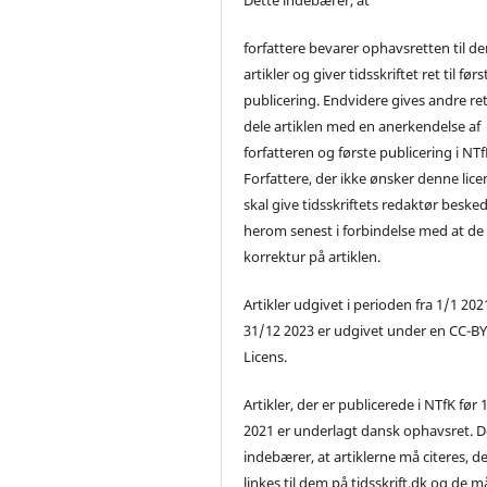
forfattere bevarer ophavsretten til de
artikler og giver tidsskriftet ret til førs
publicering. Endvidere gives andre ret 
dele artiklen med en anerkendelse af
forfatteren og første publicering i NTf
Forfattere, der ikke ønsker denne lice
skal give tidsskriftets redaktør beske
herom senest i forbindelse med at de
korrektur på artiklen.
Artikler udgivet i perioden fra 1/1 2021
31/12 2023 er udgivet under en CC-B
Licens.
Artikler, der er publicerede i NTfK før 
2021 er underlagt dansk ophavsret. D
indebærer, at artiklerne må citeres, d
linkes til dem på tidsskrift.dk og de m