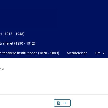
et (1913 - 1948)
rafferet (1890 - 1912)
itentiære institutioner (1878 - 1889)
Meddelelser
Om
old
PDF