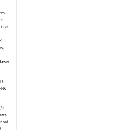
res
te
til at
K.
ns,
d
 læser
 til
Y-NC
1/1
ette
er må
å