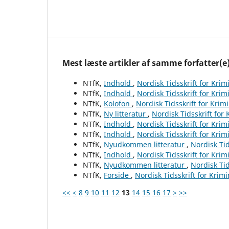
Mest læste artikler af samme forfatter(e
NTfK,
Indhold
,
Nordisk Tidsskrift for Krim
NTfK,
Indhold
,
Nordisk Tidsskrift for Krim
NTfK,
Kolofon
,
Nordisk Tidsskrift for Krim
NTfK,
Ny litteratur
,
Nordisk Tidsskrift for
NTfK,
Indhold
,
Nordisk Tidsskrift for Krim
NTfK,
Indhold
,
Nordisk Tidsskrift for Krim
NTfK,
Nyudkommen litteratur
,
Nordisk Tid
NTfK,
Indhold
,
Nordisk Tidsskrift for Krim
NTfK,
Nyudkommen litteratur
,
Nordisk Tid
NTfK,
Forside
,
Nordisk Tidsskrift for Krim
<<
<
8
9
10
11
12
13
14
15
16
17
>
>>