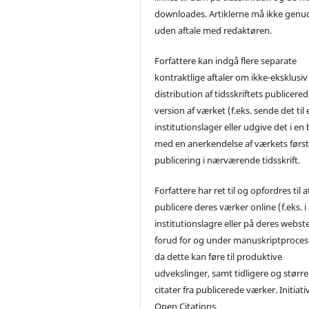
downloades. Artiklerne må ikke genu
uden aftale med redaktøren.
Forfattere kan indgå flere separate
kontraktlige aftaler om ikke-eksklusiv
distribution af tidsskriftets publicere
version af værket (f.eks. sende det til 
institutionslager eller udgive det i en
med en anerkendelse af værkets førs
publicering i nærværende tidsskrift.
Forfattere har ret til og opfordres til a
publicere deres værker online (f.eks. i
institutionslagre eller på deres webst
forud for og under manuskriptproces
da dette kan føre til produktive
udvekslinger, samt tidligere og større
citater fra publicerede værker. Initiati
Open Citations.