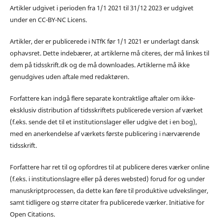
Artikler udgivet i perioden fra 1/1 2021 til 31/12 2023 er udgivet
under en CC-BY-NC Licens.
Artikler, der er publicerede i NTfK før 1/1 2021 er underlagt dansk
ophavsret. Dette indebærer, at artiklerne må citeres, der må linkes til
dem på tidsskrift.dk og de må downloades. Artiklerne må ikke
genudgives uden aftale med redaktøren.
Forfattere kan indgå flere separate kontraktlige aftaler om ikke-
eksklusiv distribution af tidsskriftets publicerede version af værket
(f.eks. sende det til et institutionslager eller udgive det i en bog),
med en anerkendelse af værkets første publicering i nærværende
tidsskrift.
Forfattere har ret til og opfordres til at publicere deres værker online
(f.eks. i institutionslagre eller på deres websted) forud for og under
manuskriptprocessen, da dette kan føre til produktive udvekslinger,
samt tidligere og større citater fra publicerede værker. Initiative for
Open Citations.