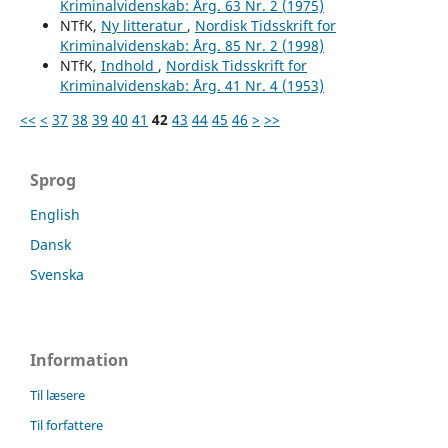
Kriminalvidenskab: Årg. 63 Nr. 2 (1975)
NTfK,
Ny litteratur
,
Nordisk Tidsskrift for
Kriminalvidenskab: Årg. 85 Nr. 2 (1998)
NTfK,
Indhold
,
Nordisk Tidsskrift for
Kriminalvidenskab: Årg. 41 Nr. 4 (1953)
<<
<
37
38
39
40
41
42
43
44
45
46
>
>>
Sprog
English
Dansk
Svenska
Information
Til læsere
Til forfattere