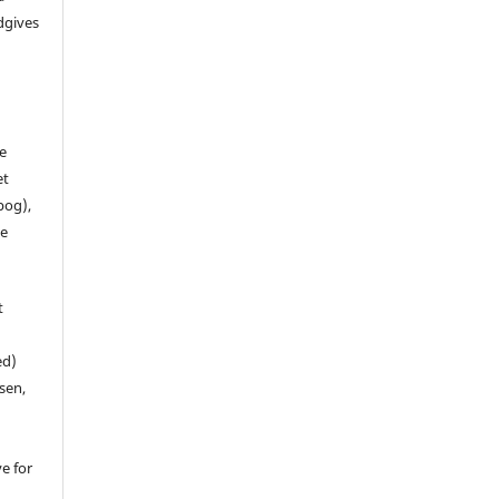
dgives
de
et
 bog),
te
t
ed)
sen,
ve for