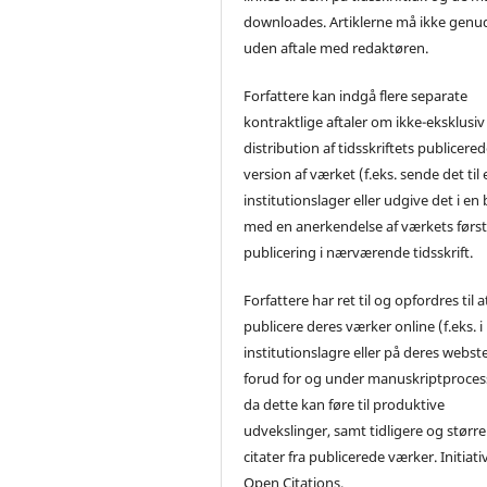
downloades. Artiklerne må ikke genu
uden aftale med redaktøren.
Forfattere kan indgå flere separate
kontraktlige aftaler om ikke-eksklusiv
distribution af tidsskriftets publicere
version af værket (f.eks. sende det til 
institutionslager eller udgive det i en
med en anerkendelse af værkets førs
publicering i nærværende tidsskrift.
Forfattere har ret til og opfordres til a
publicere deres værker online (f.eks. i
institutionslagre eller på deres webst
forud for og under manuskriptproces
da dette kan føre til produktive
udvekslinger, samt tidligere og større
citater fra publicerede værker. Initiati
Open Citations.