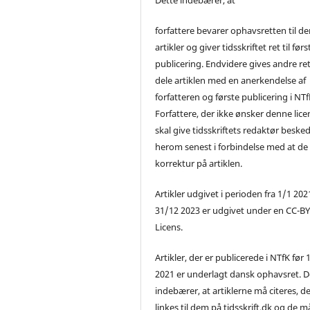
forfattere bevarer ophavsretten til de
artikler og giver tidsskriftet ret til førs
publicering. Endvidere gives andre ret 
dele artiklen med en anerkendelse af
forfatteren og første publicering i NTf
Forfattere, der ikke ønsker denne lice
skal give tidsskriftets redaktør beske
herom senest i forbindelse med at de
korrektur på artiklen.
Artikler udgivet i perioden fra 1/1 2021
31/12 2023 er udgivet under en CC-B
Licens.
Artikler, der er publicerede i NTfK før 
2021 er underlagt dansk ophavsret. D
indebærer, at artiklerne må citeres, d
linkes til dem på tidsskrift.dk og de m