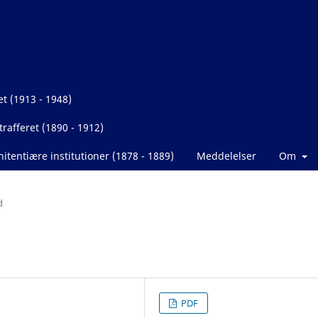
et (1913 - 1948)
rafferet (1890 - 1912)
itentiære institutioner (1878 - 1889)
Meddelelser
Om
d
PDF