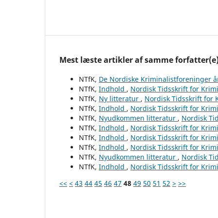
Mest læste artikler af samme forfatter(e
NTfK,
De Nordiske Kriminalistforeninger 
NTfK,
Indhold
,
Nordisk Tidsskrift for Krim
NTfK,
Ny litteratur
,
Nordisk Tidsskrift for
NTfK,
Indhold
,
Nordisk Tidsskrift for Krim
NTfK,
Nyudkommen litteratur
,
Nordisk Tid
NTfK,
Indhold
,
Nordisk Tidsskrift for Krim
NTfK,
Indhold
,
Nordisk Tidsskrift for Krim
NTfK,
Indhold
,
Nordisk Tidsskrift for Krim
NTfK,
Nyudkommen litteratur
,
Nordisk Tid
NTfK,
Indhold
,
Nordisk Tidsskrift for Krim
<<
<
43
44
45
46
47
48
49
50
51
52
>
>>