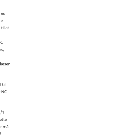
res
te
til at
K.
ns,
d
 læser
 til
Y-NC
1/1
ette
er må
å