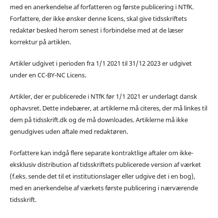
med en anerkendelse af forfatteren og første publicering i NTfK.
Forfattere, der ikke ønsker denne licens, skal give tidsskriftets
redaktør besked herom senest i forbindelse med at de læser
korrektur på artiklen.
Artikler udgivet i perioden fra 1/1 2021 til 31/12 2023 er udgivet
under en CC-BY-NC Licens.
Artikler, der er publicerede i NTfK før 1/1 2021 er underlagt dansk
ophavsret. Dette indebærer, at artiklerne må citeres, der må linkes til
dem på tidsskrift.dk og de må downloades. Artiklerne må ikke
genudgives uden aftale med redaktøren.
Forfattere kan indgå flere separate kontraktlige aftaler om ikke-
eksklusiv distribution af tidsskriftets publicerede version af værket
(f.eks. sende det til et institutionslager eller udgive det i en bog),
med en anerkendelse af værkets første publicering i nærværende
tidsskrift.