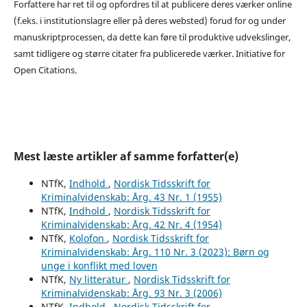
Forfattere har ret til og opfordres til at publicere deres værker online
(f.eks. i institutionslagre eller på deres websted) forud for og under
manuskriptprocessen, da dette kan føre til produktive udvekslinger,
samt tidligere og større citater fra publicerede værker. Initiative for
Open Citations.
Mest læste artikler af samme forfatter(e)
NTfK,
Indhold
,
Nordisk Tidsskrift for
Kriminalvidenskab: Årg. 43 Nr. 1 (1955)
NTfK,
Indhold
,
Nordisk Tidsskrift for
Kriminalvidenskab: Årg. 42 Nr. 4 (1954)
NTfK,
Kolofon
,
Nordisk Tidsskrift for
Kriminalvidenskab: Årg. 110 Nr. 3 (2023): Børn og
unge i konflikt med loven
NTfK,
Ny litteratur
,
Nordisk Tidsskrift for
Kriminalvidenskab: Årg. 93 Nr. 3 (2006)
NTfK,
Indhold
,
Nordisk Tidsskrift for